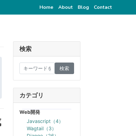
(current)
(current)
(current)
(current)
Home
About
Blog
Contact
検索
検索
カテゴリ
Web開発
成
Javascript（4）
Wagtail（3）
Django（26）