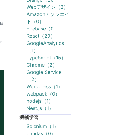
Webデザイン（2）
Amazonアソシエイ
ト（0）
6日
Firebase（0）
React（29）
GoogleAnalytics
ア
（1）
TypeScript（15）
Chrome（2）
Google Service
（2）
Wordpress（1）
webpack（0）
nodejs（1）
Nest.js（1）
機械学習
Selenium（1）
pandas（0）