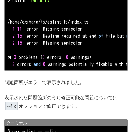
> eslint 
"index.ts"
/home/ogihara/ts/eslint_ts/index.ts

1
:
11
  error  Missing semicolon                     
2
:
15
  error  Newline required at end 
of
 file but 
no
2
:
15
  error  Missing semicolon                     
✖ 
3
 problems (
3
 errors, 
0
 warnings)

3
 errors 
and
0
 warnings potentially fixable with th
問題箇所がエラーで表示されました。
表示された問題箇所のうち修正可能な問題については
--fix
オプションで修正できます。
ターミナル
$ npx eslint 
-- --fix