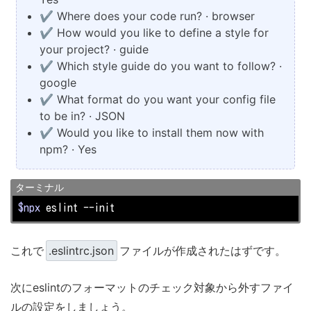
✔ Where does your code run? · browser
✔ How would you like to define a style for
your project? · guide
✔ Which style guide do you want to follow? ·
google
✔ What format do you want your config file
to be in? · JSON
✔ Would you like to install them now with
npm? · Yes
ターミナル
$npx
 eslint --init
これで
.eslintrc.json
ファイルが作成されたはずです。
次にeslintのフォーマットのチェック対象から外すファイ
ルの設定をしましょう。