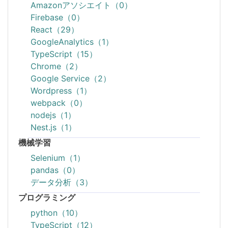
Amazonアソシエイト（0）
Firebase（0）
React（29）
GoogleAnalytics（1）
TypeScript（15）
Chrome（2）
Google Service（2）
Wordpress（1）
webpack（0）
nodejs（1）
Nest.js（1）
機械学習
Selenium（1）
pandas（0）
データ分析（3）
プログラミング
python（10）
TypeScript（12）