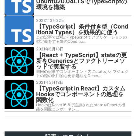
Ubuntu20.04LTSでTypeScriptの
環境を構築
2023年3月22日
【TypeScript】条件付き型（Cond
itional Types）を効果的に使う
この記事では私がTypeScriptでアプリケーションの
型定義をする際のConditio…
2021年5月18日
【React + TypeScript】stateの更
新をGenericsとファクトリーメソ
ッドで実装する
前回の記事でコンポーネント内にstateがオブジェク
トの際の汎用的な更新処理をGener…
2021年2月18日
【TypeScript in React】カスタム
Hooksでコンポーネントの処理を
関数化
HooksはReact16.8で追加されたstateやReactの機
能を関数コンポーネン…