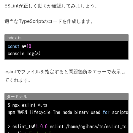
ESLintが正しく動くか確認してみましょう。
適当なTypeScriptのコードを作成します。
index.ts
const
 a=
10
console.
log
(a)
eslintでファイルを指定すると問題箇所をエラーで表示し
てくれます。
ターミナル
npm
 WARN lifecycle The node binary used 
for
 scripts 
i
> eslint_ts@
1.0
.0
 eslint /home/ogihara/ts/eslint_ts
