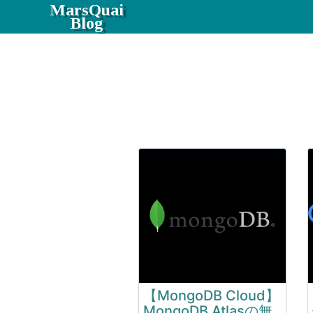
MarsQuai
Blog
【MongoDB Cloud】
MongoDB Atlasの無