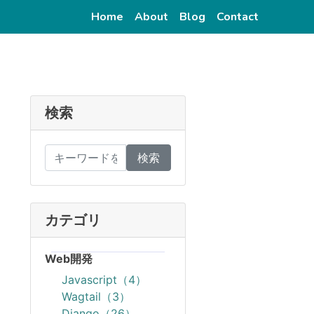
(current)
(current)
(current)
(current)
Home
About
Blog
Contact
検索
検索
カテゴリ
Web開発
Javascript（4）
Wagtail（3）
Django（26）