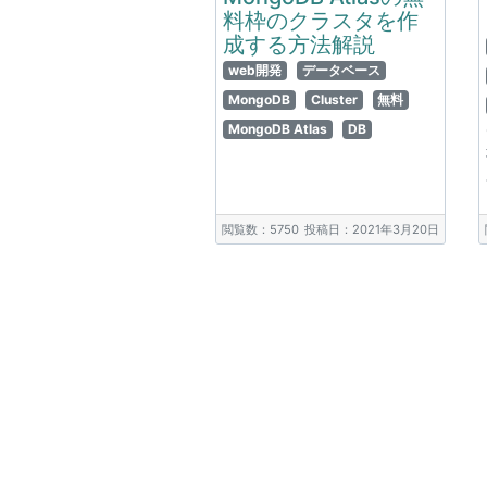
料枠のクラスタを作
成する方法解説
web開発
データベース
MongoDB
Cluster
無料
MongoDB Atlas
DB
閲覧数：5750
投稿日：2021年3月20日