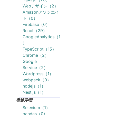
Webデザイン（2）
Amazonアソシエイ
ト（0）
Firebase（0）
React（29）
GoogleAnalytics（1
）
TypeScript（15）
Chrome（2）
Google
Service（2）
Wordpress（1）
webpack（0）
nodejs（1）
Nest.js（1）
機械学習
Selenium（1）
pandas（0）