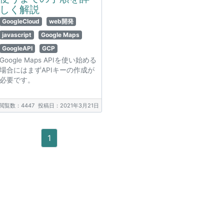
しく解説
GoogleCloud
web開発
javascript
Google Maps
GoogleAPI
GCP
Google Maps APIを使い始める
場合にはまずAPIキーの作成が
必要です。
閲覧数：4447
投稿日：2021年3月21日
1