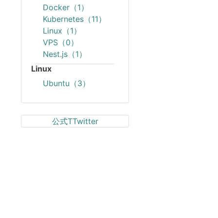
Docker（1）
Kubernetes（11）
Linux（1）
VPS（0）
Nest.js（1）
Linux
Ubuntu（3）
公式TTwitter