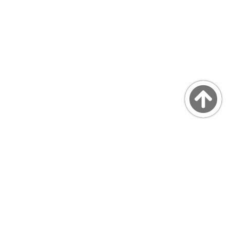
Copyright © MarsQuaiBlog
favicon made by Freepik from www.flaticon.com
プライバシーポリシー