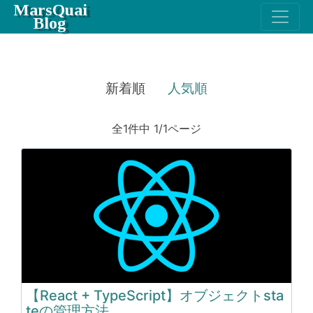
MarsQuai
Blog
新着順
人気順
全1件中 1/1ページ
【React + TypeScript】オブジェクトsta
teの管理方法