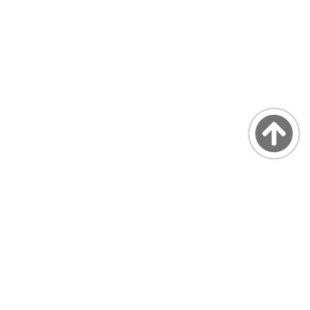
Copyright © MarsQuaiBlog
favicon made by Freepik from www.flaticon.com
プライバシーポリシー