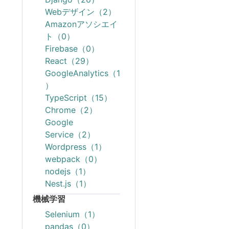
Webデザイン（2）
Amazonアソシエイ
ト（0）
Firebase（0）
React（29）
GoogleAnalytics（1
）
TypeScript（15）
Chrome（2）
Google
Service（2）
Wordpress（1）
webpack（0）
nodejs（1）
Nest.js（1）
機械学習
Selenium（1）
pandas（0）