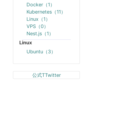
Docker（1）
Kubernetes（11）
Linux（1）
VPS（0）
Nest.js（1）
Linux
Ubuntu（3）
公式TTwitter