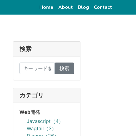
(current)
(current)
(current)
(current)
Home
About
Blog
Contact
検索
検索
カテゴリ
Web開発
Javascript（4）
Wagtail（3）
Django（26）