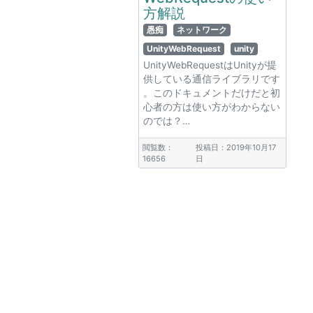
方解説
愚痴
ネットワーク
UnityWebRequest
unity
UnityWebRequestはUnityが提
供している通信ライブラリです
。このドキュメントだけだと初
心者の方は使い方がわからない
のでは？…
閲覧数：
投稿日：2019年10月17
16656
日