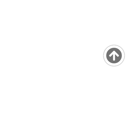
Copyright © MarsQuaiBlog
favicon made by Freepik from www.flaticon.com
プライバシーポリシー