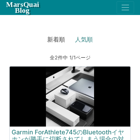
MarsQuai
Blog
新着順
人気順
全2件中 1/1ページ
Garmin ForAthlete745のBluetoothイヤ
ホンが勝手に切断されてしまう場合の対