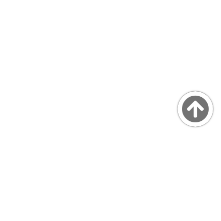
Copyright © MarsQuaiBlog
favicon made by Freepik from www.flaticon.com
プライバシーポリシー