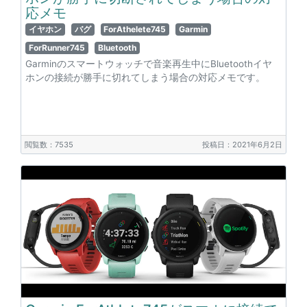
応メモ
イヤホン
バグ
ForAthelete745
Garmin
ForRunner745
Bluetooth
Garminのスマートウォッチで音楽再生中にBluetoothイヤ
ホンの接続が勝手に切れてしまう場合の対応メモです。
閲覧数：7535
投稿日：2021年6月2日