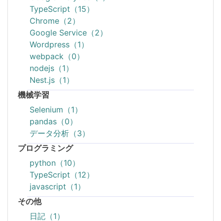
TypeScript（15）
Chrome（2）
Google Service（2）
Wordpress（1）
webpack（0）
nodejs（1）
Nest.js（1）
機械学習
Selenium（1）
pandas（0）
データ分析（3）
プログラミング
python（10）
TypeScript（12）
javascript（1）
その他
日記（1）