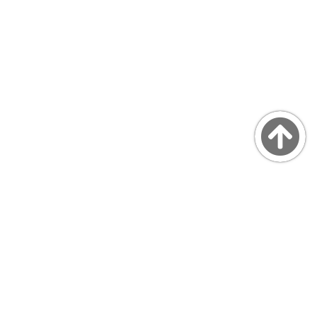
Copyright © MarsQuaiBlog
favicon made by Freepik from www.flaticon.com
プライバシーポリシー