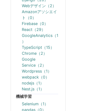
Webデザイン（2）
Amazonアソシエイ
ト（0）
Firebase（0）
React（29）
GoogleAnalytics（1
）
TypeScript（15）
Chrome（2）
Google
Service（2）
Wordpress（1）
webpack（0）
nodejs（1）
Nest.js（1）
機械学習
Selenium（1）
pandas（0）