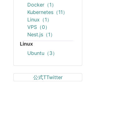
Docker（1）
Kubernetes（11）
Linux（1）
VPS（0）
Nest.js（1）
Linux
Ubuntu（3）
公式TTwitter