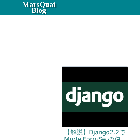
MarsQuai
Blog
【解説】Django2.2で
ModelFormSetの使