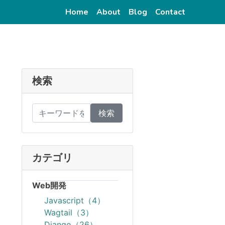
(current)
(current)
(current)
(current)
Home
About
Blog
Contact
検索
検索
カテゴリ
Web開発
Javascript（4）
Wagtail（3）
Django（26）