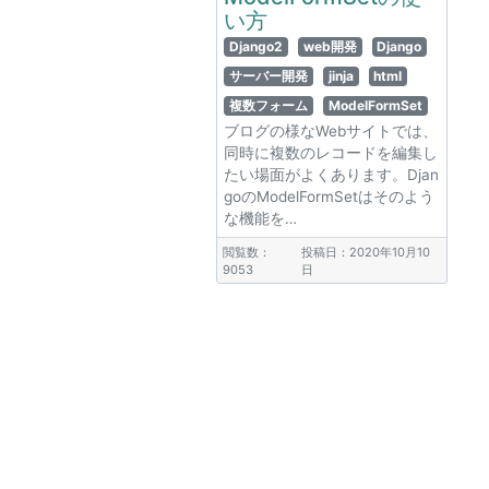
い方
Django2
web開発
Django
サーバー開発
jinja
html
複数フォーム
ModelFormSet
ブログの様なWebサイトでは、
同時に複数のレコードを編集し
たい場面がよくあります。Djan
goのModelFormSetはそのよう
な機能を…
閲覧数：
投稿日：2020年10月10
9053
日