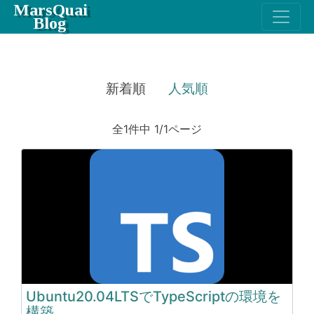
MarsQuai
Blog
新着順
人気順
全1件中 1/1ページ
Ubuntu20.04LTSでTypeScriptの環境を
構築