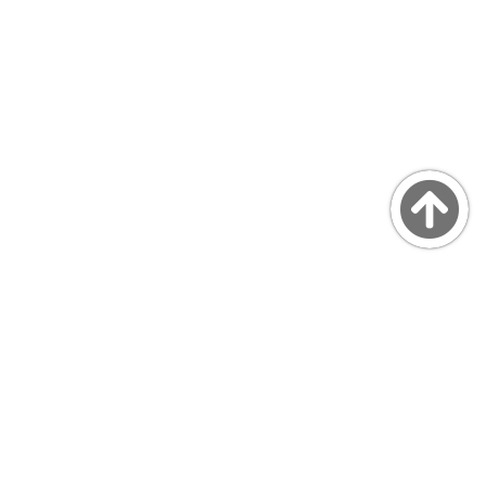
Copyright © MarsQuaiBlog
favicon made by Freepik from www.flaticon.com
プライバシーポリシー