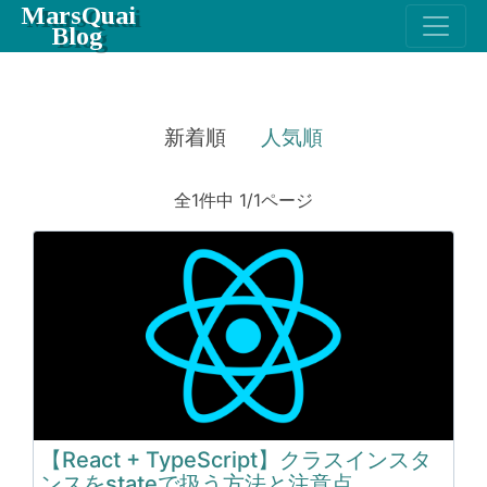
MarsQuai
Blog
新着順
人気順
全1件中 1/1ページ
【React + TypeScript】クラスインスタ
ンスをstateで扱う方法と注意点