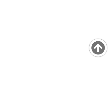
Copyright © MarsQuaiBlog
favicon made by Freepik from www.flaticon.com
プライバシーポリシー