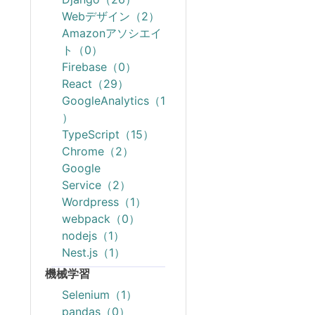
Webデザイン（2）
Amazonアソシエイ
ト（0）
Firebase（0）
React（29）
GoogleAnalytics（1
）
TypeScript（15）
Chrome（2）
Google
Service（2）
Wordpress（1）
webpack（0）
nodejs（1）
Nest.js（1）
機械学習
Selenium（1）
pandas（0）