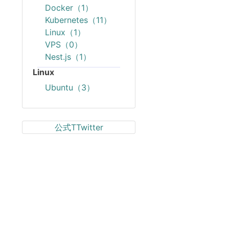
Docker（1）
Kubernetes（11）
Linux（1）
VPS（0）
Nest.js（1）
Linux
Ubuntu（3）
公式TTwitter