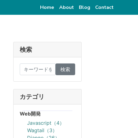
(current)
(current)
(current)
(current)
Home
About
Blog
Contact
検索
検索
カテゴリ
Web開発
Javascript（4）
Wagtail（3）
Django（26）