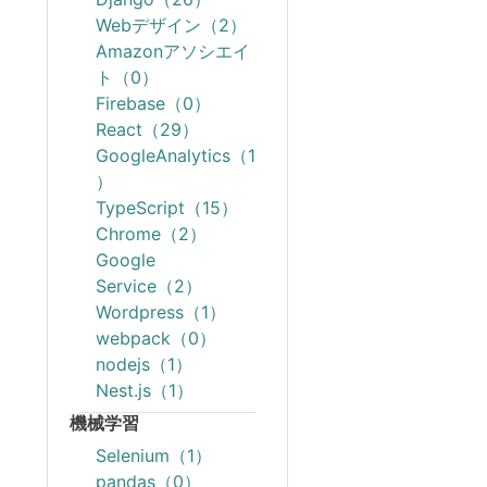
Webデザイン（2）
Amazonアソシエイ
ト（0）
Firebase（0）
React（29）
GoogleAnalytics（1
）
TypeScript（15）
Chrome（2）
Google
Service（2）
Wordpress（1）
webpack（0）
nodejs（1）
Nest.js（1）
機械学習
Selenium（1）
pandas（0）