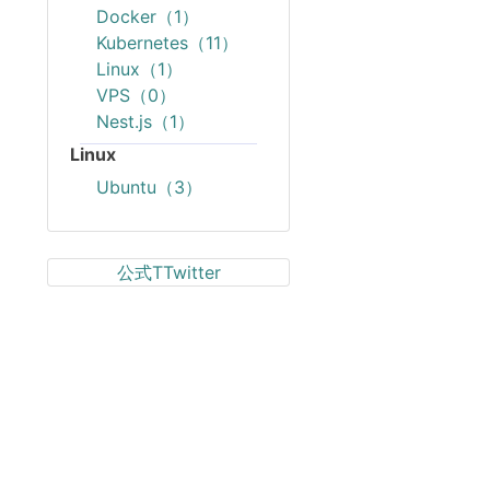
Docker（1）
Kubernetes（11）
Linux（1）
VPS（0）
Nest.js（1）
Linux
Ubuntu（3）
公式TTwitter