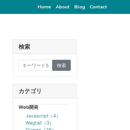
(current)
(current)
(current)
(current)
Home
About
Blog
Contact
検索
検索
カテゴリ
Web開発
Javascript（4）
Wagtail（3）
Django（26）