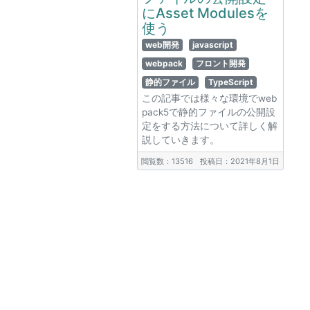
にAsset Modulesを
使う
web開発
javascript
webpack
フロント開発
静的ファイル
TypeScript
この記事では様々な環境でweb
pack5で静的ファイルの公開設
定をする方法について詳しく解
説していきます。
閲覧数：13516
投稿日：2021年8月1日