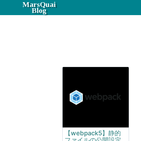
MarsQuai
Blog
【webpack5】静的
ファイルの公開設定