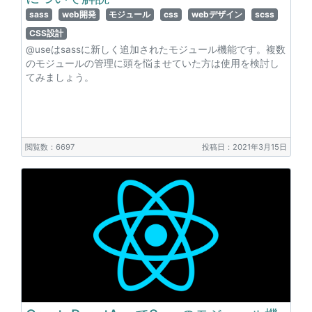
sass
web開発
モジュール
css
webデザイン
scss
CSS設計
@useはsassに新しく追加されたモジュール機能です。複数
のモジュールの管理に頭を悩ませていた方は使用を検討し
てみましょう。
閲覧数：6697
投稿日：2021年3月15日