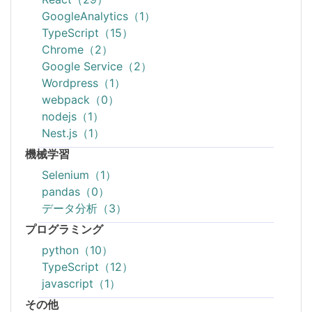
GoogleAnalytics（1）
TypeScript（15）
Chrome（2）
Google Service（2）
Wordpress（1）
webpack（0）
nodejs（1）
Nest.js（1）
機械学習
Selenium（1）
pandas（0）
データ分析（3）
プログラミング
python（10）
TypeScript（12）
javascript（1）
その他