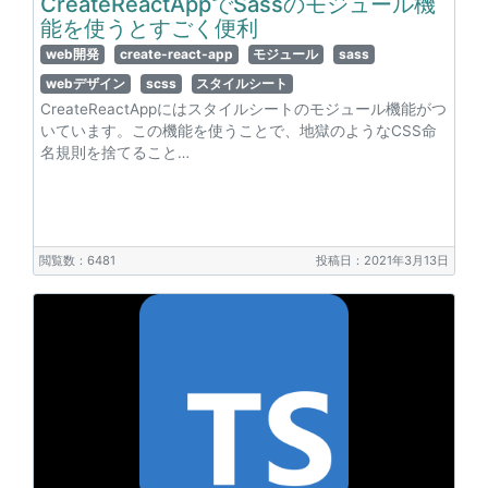
CreateReactAppでSassのモジュール機
能を使うとすごく便利
web開発
create-react-app
モジュール
sass
webデザイン
scss
スタイルシート
CreateReactAppにはスタイルシートのモジュール機能がつ
いています。この機能を使うことで、地獄のようなCSS命
名規則を捨てること…
閲覧数：6481
投稿日：2021年3月13日