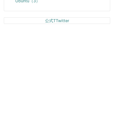
Ubuntu（3）
公式TTwitter