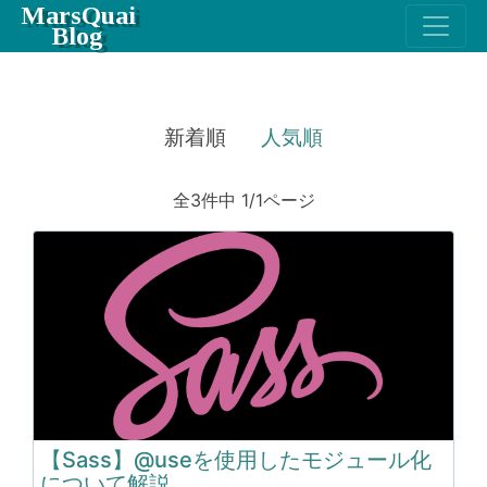
MarsQuai
Blog
新着順
人気順
全3件中 1/1ページ
【Sass】@useを使用したモジュール化
について解説