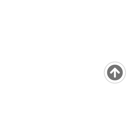
Copyright © MarsQuaiBlog
favicon made by Freepik from www.flaticon.com