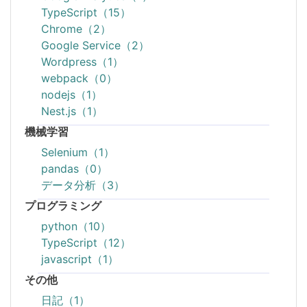
TypeScript（15）
Chrome（2）
Google Service（2）
Wordpress（1）
webpack（0）
nodejs（1）
Nest.js（1）
機械学習
Selenium（1）
pandas（0）
データ分析（3）
プログラミング
python（10）
TypeScript（12）
javascript（1）
その他
日記（1）