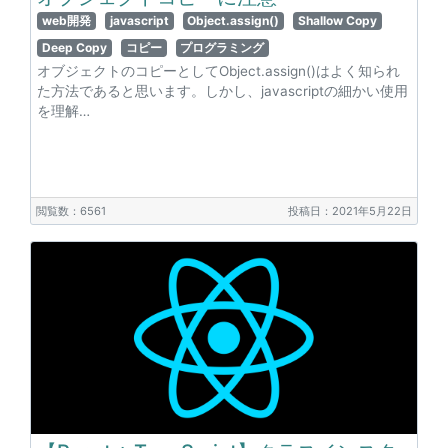
web開発
javascript
Object.assign()
Shallow Copy
Deep Copy
コピー
プログラミング
オブジェクトのコピーとしてObject.assign()はよく知られ
た方法であると思います。しかし、javascriptの細かい使用
を理解…
閲覧数：6561
投稿日：2021年5月22日