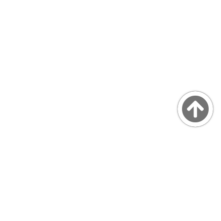
Copyright © MarsQuaiBlog
favicon made by Freepik from www.flaticon.com
プライバシーポリシー