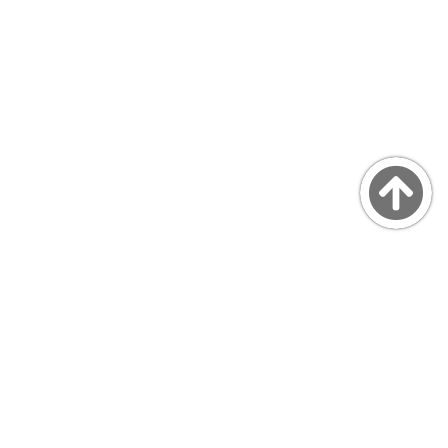
Copyright © MarsQuaiBlog
favicon made by Freepik from www.flaticon.com
プライバシーポリシー