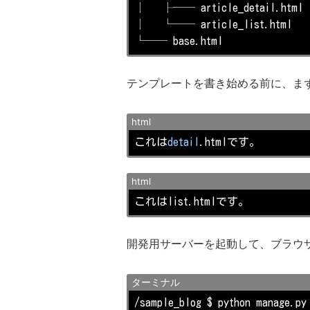
│   ├── article_detail.html

│   └── article_list.html

└── base.html
テンプレートを書き始める前に、ま
html
これは
detail
.html
です。
html
これは
list
.htmlです。
開発用サーバーを起動して、ブラウ
ターミナル
/sample_blog $ python manage.py