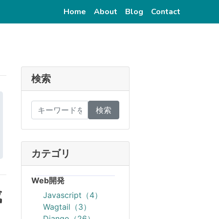
(current)
(current)
(current)
(current)
Home
About
Blog
Contact
検索
検索
カテゴリ
Web開発
成
Javascript（4）
Wagtail（3）
Django（26）