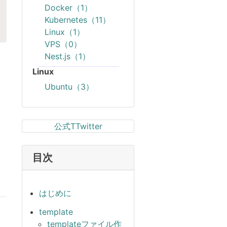
Docker（1）
Kubernetes（11）
Linux（1）
VPS（0）
Nest.js（1）
Linux
Ubuntu（3）
公式TTwitter
目次
はじめに
template
templateファイル作