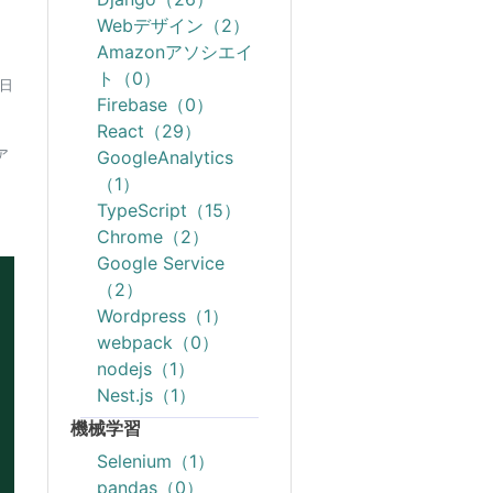
Webデザイン（2）
Amazonアソシエイ
ト（0）
4日
Firebase（0）
React（29）
GoogleAnalytics
ア
（1）
TypeScript（15）
Chrome（2）
Google Service
（2）
Wordpress（1）
webpack（0）
nodejs（1）
Nest.js（1）
機械学習
Selenium（1）
pandas（0）