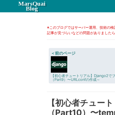
MarsQuai
Blog
※このブログではサーバー運用、技術の検
記事が見づらいなどの問題がありましたらC
＜前のページ
【初心者チュートリアル】Django2で
（Part9）〜URLconfの作成～
【初心者チュートリ
（Part10）〜te