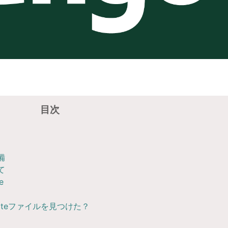
目次
備
て
e
plateファイルを見つけた？