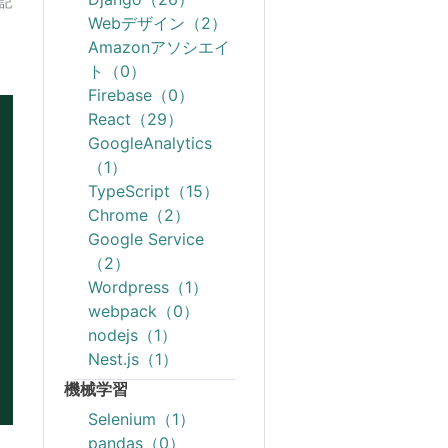
の記
Webデザイン（2）
Amazonアソシエイ
ト（0）
Firebase（0）
React（29）
GoogleAnalytics
（1）
TypeScript（15）
Chrome（2）
Google Service
（2）
Wordpress（1）
webpack（0）
nodejs（1）
Nest.js（1）
機械学習
Selenium（1）
pandas（0）