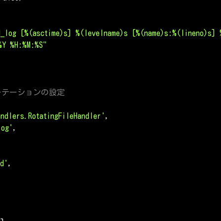
d_log [%(asctime)s] %(levelname)s [%(name)s:%(lineno)s] 
%Y %H:%M:%S"
ーテーションの設定
andlers.RotatingFileHandler'
,

log'
,

rd'
,
