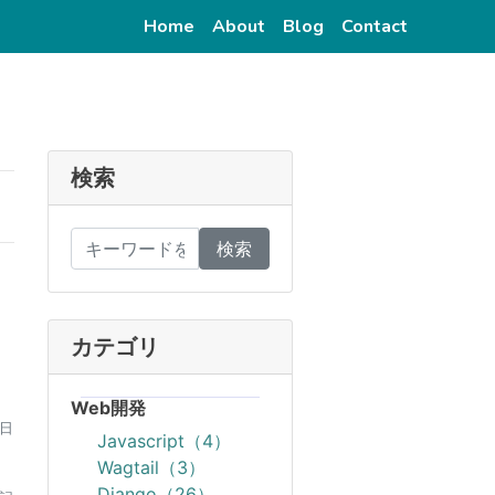
(current)
(current)
(current)
(current)
Home
About
Blog
Contact
検索
検索
カテゴリ
Web開発
6日
Javascript（4）
Wagtail（3）
Django（26）