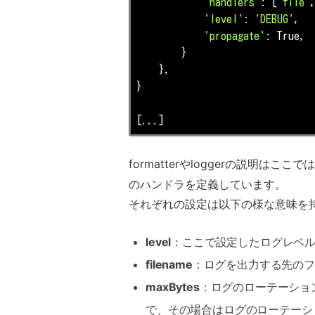
'handlers'
: [
'file'
,
'level'
: 
'DEBUG'
,

'propagate'
: True,

        }

    },

}

[...]
formatterやloggerの説明はこ
のハンドラを定義しています。
それぞれの設定は以下の様な意味を
level
：ここで設定したログレベ
filename
：ログを出力する先のフ
maxBytes
：ログのローテーショ
で、その場合はログのローテーシ