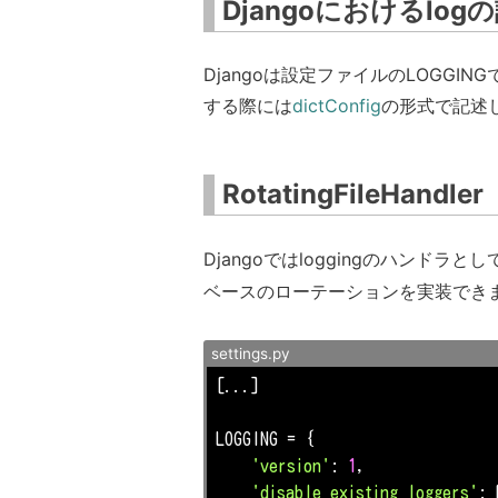
Djangoにおけるlog
Djangoは設定ファイルのLOGGIN
する際には
dictConfig
の形式で記述
RotatingFileHandler
Djangoではloggingのハンドラとし
ベースのローテーションを実装できま
settings.py
[...]

LOGGING = {

'version'
: 
1
,

'disable_existing_loggers'
: 