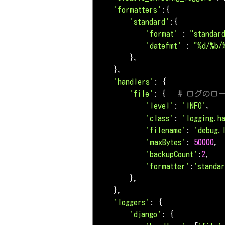
'formatters'
:{

'standard'
:{

'format'
 : 
"standar
'datefmt'
 : 
"%d/%b/
        },

    },

'handlers'
: {

'file'
: {   
# ログのロ
'level'
: 
'INFO'
,

'class'
: 
'logging.h
'filename'
: 
'debug.
'maxBytes'
: 
50000
,

'backupCount'
:
2
,

'formatter'
:
'standa
        },

    },

'loggers'
: {

'django'
: {
