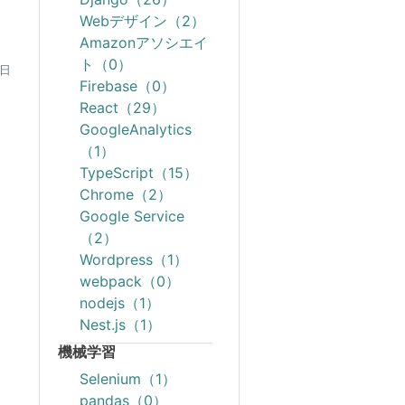
Webデザイン（2）
Amazonアソシエイ
ト（0）
3日
Firebase（0）
React（29）
GoogleAnalytics
（1）
TypeScript（15）
Chrome（2）
Google Service
（2）
Wordpress（1）
webpack（0）
nodejs（1）
Nest.js（1）
機械学習
Selenium（1）
pandas（0）