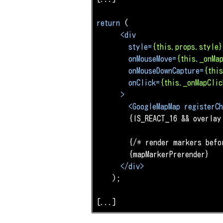
return
 (

<
div
style
=
{this.props.style}
onMouseMove
=
{this._onMa
onMouseDownCapture
=
{thi
onClick
=
{this._onMapClic
      >
<
GoogleMapMap
registerCh
        {IS_REACT_16 && overlay 
        {/* render markers befo
        {mapMarkerPrerender}

</
div
>
    );

[...]