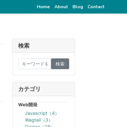
(current)
(current)
(current)
(current)
Home
About
Blog
Contact
検索
検索
カテゴリ
Web開発
Javascript（4）
Wagtail（3）
Django（26）