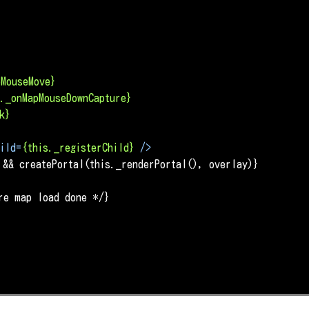
pMouseMove}
s._onMapMouseDownCapture}
k}
ild
=
{this._registerChild}
 />
&& createPortal(this._renderPortal(), overlay)}

re map load done */}
