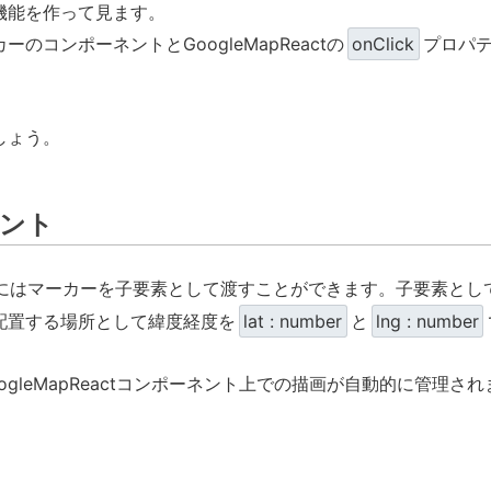
機能を作って見ます。
コンポーネントとGoogleMapReactの
onClick
プロパ
しょう。
ント
にはマーカーを子要素として渡すことができます。子要素とし
配置する場所として緯度経度を
lat : number
と
lng : number
gleMapReactコンポーネント上での描画が自動的に管理され