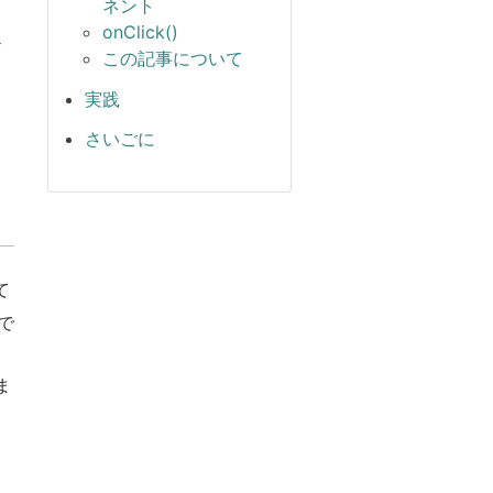
ネント
onClick()
テ
この記事について
実践
さいごに
て
で
ま