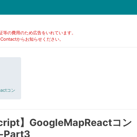
証等の費用のため広告をいれています。
ontactからお知らせください。
eactコン
Script】GoogleMapReactコン
art3