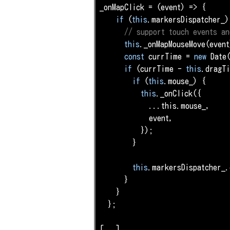
_onMapClick = 
(
event
) =>
 {

if
 (
this
.markersDispatcher_) 
// support touch events an
this
._onMapMouseMove(event)
const
 currTime = 
new
Date
if
 (currTime - 
this
.dragTi
if
 (
this
.mouse_) {

this
._onClick({

            ...this.mouse_,

            event,

          });

        }

this
.markersDispatcher_.
      }

    }

  };

[...]
