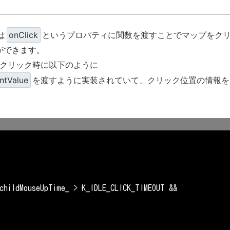
は
onClick
というプロパティに関数を渡すことでマップをク
ができます。
クリック時に以下のように
ntValue
を渡すように実装されていて、クリック位置の情報を
childMouseUpTime_ > K_IDLE_CLICK_TIMEOUT &&
