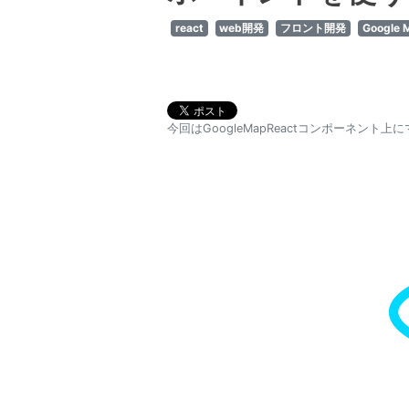
react
web開発
フロント開発
Google 
今回はGoogleMapReactコンポーネ