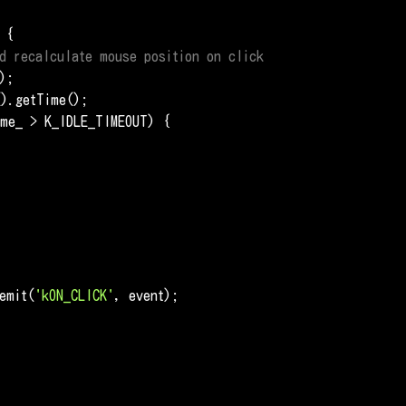
{

d recalculate mouse position on click
;

().getTime();

me_ > K_IDLE_TIMEOUT) {

emit(
'kON_CLICK'
, event);
