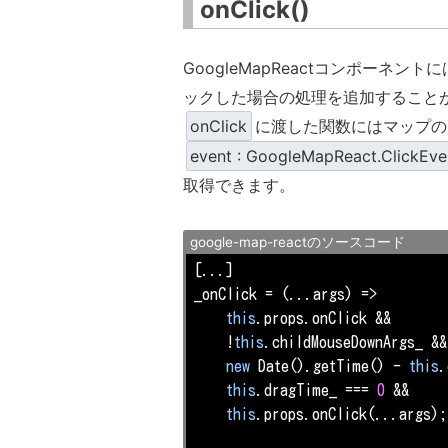
onClick()
GoogleMapReactコンポーネントに
ックした場合の処理を追加すること
onClick
に渡した関数にはマップの
event : GoogleMapReact.ClickEve
取得できます。
google-map-reactのソースコード
[...]

_onClick = 
(
...args
) =>
this
.props.onClick &&

    !
this
.childMouseDownArgs_ &&

new
Date
().getTime() - 
this
.
this
.dragTime_ === 
0
 &&

this
.props.onClick(...args);
