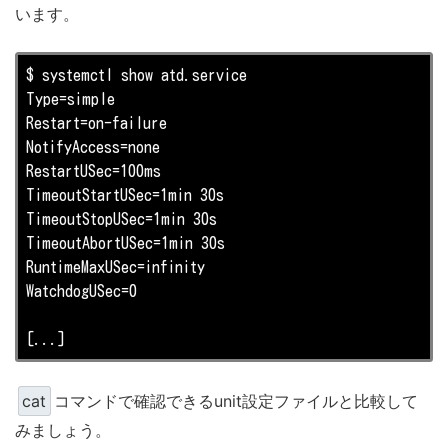
います。
$ systemctl show atd.service

Type=simple

Restart=on-failure

NotifyAccess=none

RestartUSec=100ms

TimeoutStartUSec=1min 30s

TimeoutStopUSec=1min 30s

TimeoutAbortUSec=1min 30s

RuntimeMaxUSec=infinity

WatchdogUSec=0

[...]
cat
コマンドで確認できるunit設定ファイルと比較して
みましょう。