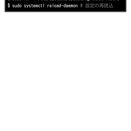
$ sudo systemctl reload-daemon 
# 設定の再読込