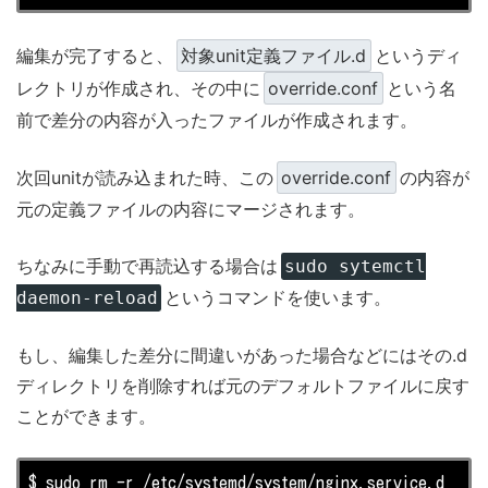
編集が完了すると、
対象unit定義ファイル.d
というディ
レクトリが作成され、その中に
override.conf
という名
前で差分の内容が入ったファイルが作成されます。
次回unitが読み込まれた時、この
override.conf
の内容が
元の定義ファイルの内容にマージされます。
ちなみに手動で再読込する場合は
sudo sytemctl
というコマンドを使います。
daemon-reload
もし、編集した差分に間違いがあった場合などにはその.d
ディレクトリを削除すれば元のデフォルトファイルに戻す
ことができます。
$ sudo rm -r /etc/systemd/system/nginx.service.d
