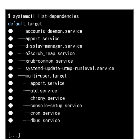
default
.target

● ├─accounts-daemon.service

● ├─apport.service

● ├─display-manager.service

● ├─e2scrub_reap.service

● ├─grub-common.service

● ├─systemd-update-utmp-runlevel.service

● └─multi-user.target

●   ├─apport.service

●   ├─atd.service

●   ├─chrony.service

●   ├─
console
-setup.service

●   ├─cron.service

●   ├─dbus.service

[...]