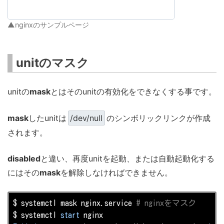
▲nginxのサンプルページ
unitのマスク
unitの
mask
とはそのunitの有効化をできなくする事です。
mask
したunitは
/dev/null
のシンボリックリンクが作成
されます。
disabled
と違い、再度unitを起動、または自動起動化する
にはその
mask
を解除しなければできません。
$ systemctl mask nginx.service 
# nginxをマスク
$ systemctl 
start