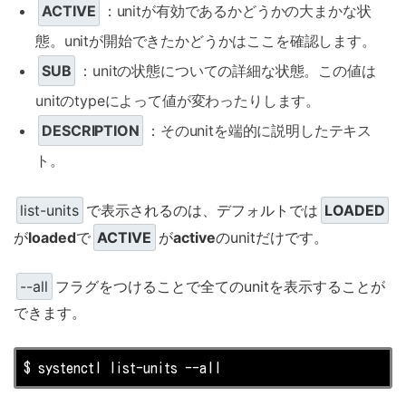
ACTIVE
：unitが有効であるかどうかの大まかな状
態。unitが開始できたかどうかはここを確認します。
SUB
：unitの状態についての詳細な状態。この値は
unitのtypeによって値が変わったりします。
DESCRIPTION
：そのunitを端的に説明したテキス
ト。
list-units
で表示されるのは、デフォルトでは
LOADED
が
loaded
で
ACTIVE
が
active
のunitだけです。
--all
フラグをつけることで全てのunitを表示することが
できます。
$ systenctl 
list
-units --all