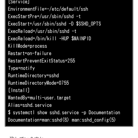
[Service]

EnvironmentFile=-/etc/default/ssh

ExecStartPre=/usr/sbin/sshd -t

ExecStart=/usr/sbin/sshd -D $SSHD_OPTS

ExecReload=/usr/sbin/sshd -t

ExecReload=/bin/kill -HUP $MAINPID

KillMode=process

Restart=on-failure

RestartPreventExitStatus=255

Type=notify

RuntimeDirectory=sshd

RuntimeDirectoryMode=0755

[Install]

WantedBy=multi-user.target

Alias=sshd.service

$ systemctl show sshd.service -p Documentation

Documentation=man:sshd(8) man:sshd_config(5)