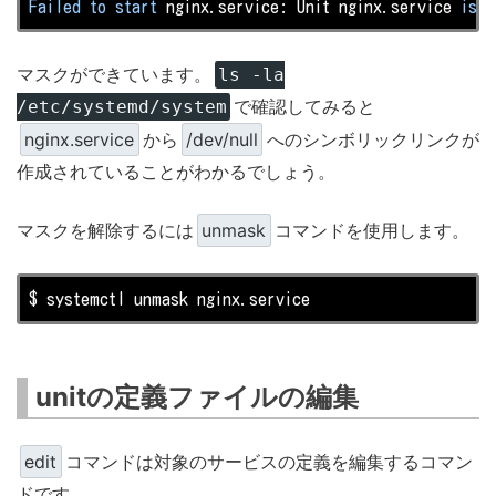
Failed
to
start
 nginx.service: Unit nginx.service 
is
 m
マスクができています。
ls -la
で確認してみると
/etc/systemd/system
nginx.service
から
/dev/null
へのシンボリックリンクが
作成されていることがわかるでしょう。
マスクを解除するには
unmask
コマンドを使用します。
$ systemctl unmask nginx.service
unitの定義ファイルの編集
edit
コマンドは対象のサービスの定義を編集するコマン
ドです。