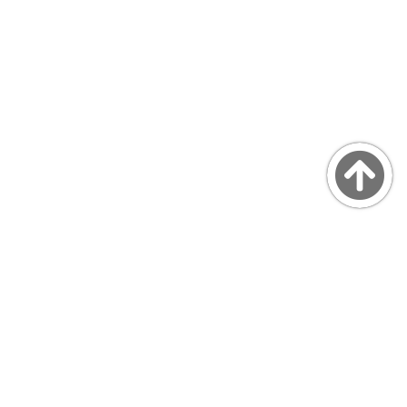
Copyright © MarsQuaiBlog
favicon made by Freepik from www.flaticon.com
プライバシーポリシー