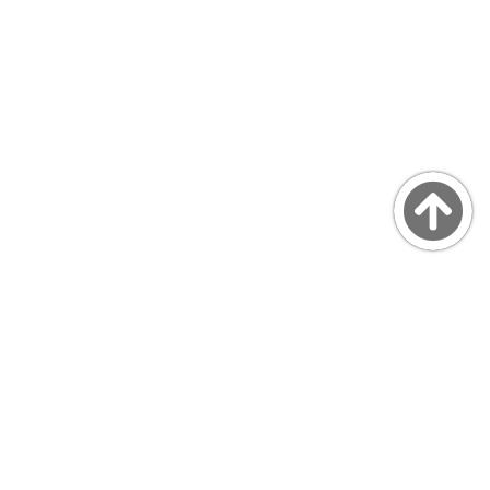
Copyright © MarsQuaiBlog
favicon made by Freepik from www.flaticon.com
プライバシーポリシー