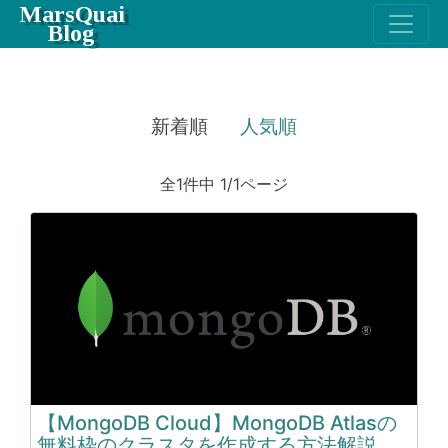
MarsQuai
Blog
新着順
人気順
全1件中 1/1ページ
【MongoDB Cloud】MongoDB Atlasの
無料枠のクラスタを作成する方法解説