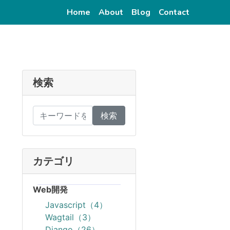
(current)
(current)
(current)
(current)
Home
About
Blog
Contact
検索
検索
カテゴリ
Web開発
Javascript（4）
Wagtail（3）
Django（26）