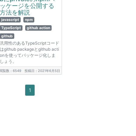
ッケージを公開する
方法を解説
javascript
npm
TypeScript
github action
github
汎用性のあるTypeScriptコード
はgithub packageとgithub acti
onを使ってパッケージ化しま
しょう。
閲覧数：6549
投稿日：2021年6月5日
1