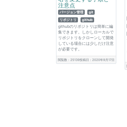
注意点
バージョン管理
git
リポジトリ
github
githubのリポジトリは簡単に編
集できます。しかしローカルで
リポジトリをクローンして開発
している場合には少しだけ注意
が必要です。
閲覧数：25139
投稿日：2020年9月17日