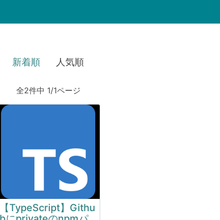
新着順
人気順
全2件中 1/1ページ
【TypeScript】Githu
bにprivateのnpmパ