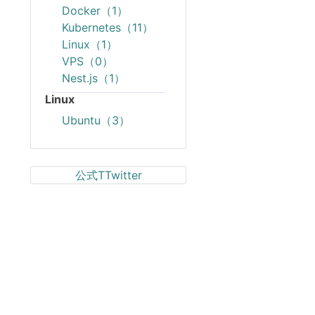
Docker（1）
Kubernetes（11）
Linux（1）
VPS（0）
Nest.js（1）
Linux
Ubuntu（3）
公式TTwitter