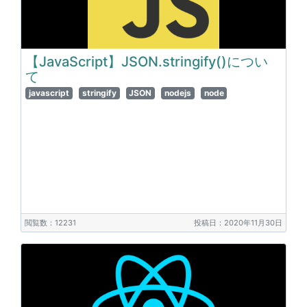
【JavaScript】JSON.stringify()につい
て
javascript
stringify
JSON
nodejs
node
閲覧数：12231
投稿日：2020年11月30日