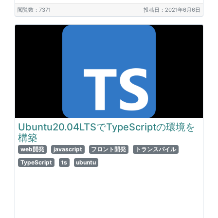
閲覧数：7371
投稿日：2021年6月6日
Ubuntu20.04LTSでTypeScriptの環境を
構築
web開発
javascript
フロント開発
トランスパイル
TypeScript
ts
ubuntu