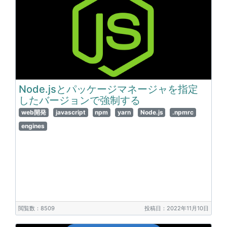
Node.jsとパッケージマネージャを指定
したバージョンで強制する
web開発
javascript
npm
yarn
Node.js
.npmrc
engines
閲覧数：8509
投稿日：2022年11月10日