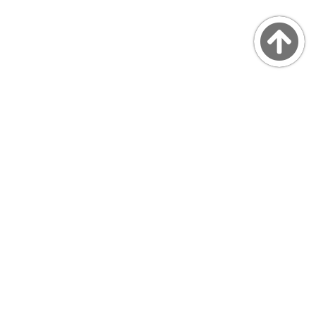
Copyright © MarsQuaiBlog
favicon made by Freepik from www.flaticon.com
プライバシーポリシー