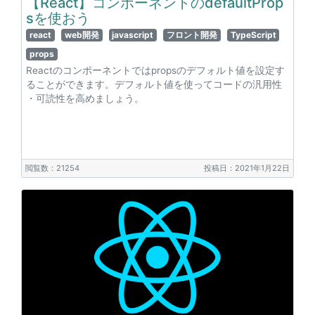
【React】コンポーネントのdefaultProp
sを使おう
react
web開発
javascript
フロント開発
TypeScript
props
Reactのコンポーネントではpropsのデフォルト値を設定す
ることができます。デフォルト値を使ってコードの汎用性
・可読性を高めましょう。
閲覧数：21254
投稿日：2021年1月22日