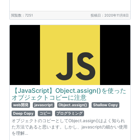
閲覧数：7251
投稿日：2020年11月8日
【JavaScript】Object.assign()を使った
オブジェクトコピーに注意
web開発
javascript
Object.assign()
Shallow Copy
Deep Copy
コピー
プログラミング
オブジェクトのコピーとしてObject.assign()はよく知られ
た方法であると思います。しかし、javascriptの細かい使用
を理解…