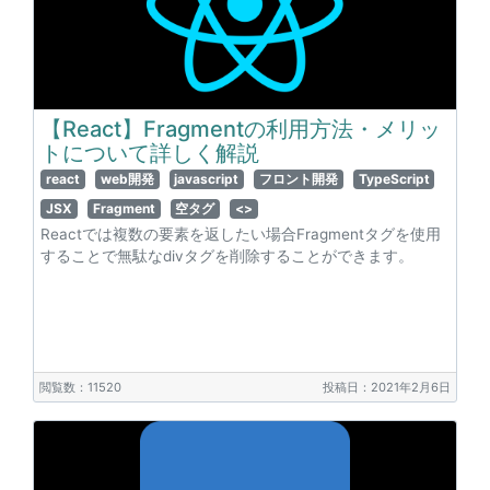
【React】Fragmentの利用方法・メリッ
トについて詳しく解説
react
web開発
javascript
フロント開発
TypeScript
JSX
Fragment
空タグ
<>
Reactでは複数の要素を返したい場合Fragmentタグを使用
することで無駄なdivタグを削除することができます。
閲覧数：11520
投稿日：2021年2月6日