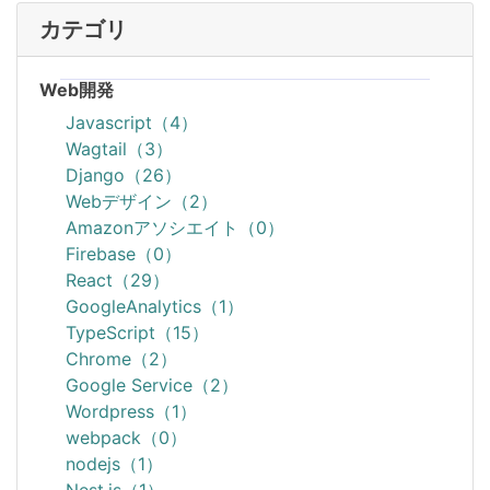
カテゴリ
Web開発
Javascript（4）
Wagtail（3）
Django（26）
Webデザイン（2）
Amazonアソシエイト（0）
Firebase（0）
React（29）
GoogleAnalytics（1）
TypeScript（15）
Chrome（2）
Google Service（2）
Wordpress（1）
webpack（0）
nodejs（1）