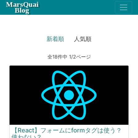
MarsQuai
Blog
新着順
人気順
全18件中 1/2ページ
【React】フォームにformタグは使う？
使わない？