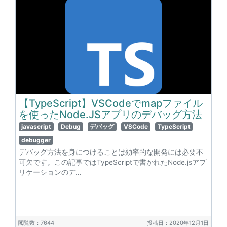
【TypeScript】VSCodeでmapファイル
を使ったNode.JSアプリのデバッグ方法
javascript
Debug
デバッグ
VSCode
TypeScript
debugger
デバッグ方法を身につけることは効率的な開発には必要不
可欠です。この記事ではTypeScriptで書かれたNode.jsアプ
リケーションのデ…
閲覧数：7644
投稿日：2020年12月1日