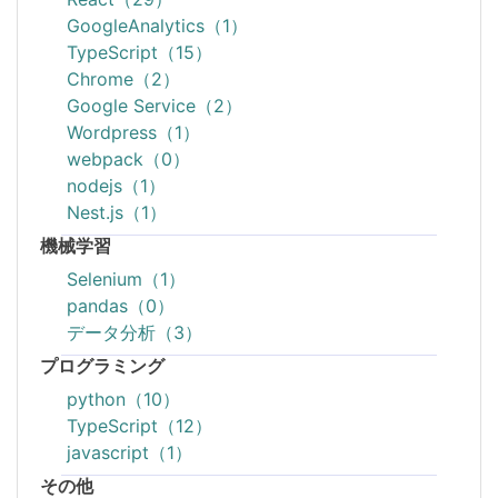
GoogleAnalytics（1）
TypeScript（15）
Chrome（2）
Google Service（2）
Wordpress（1）
webpack（0）
nodejs（1）
Nest.js（1）
機械学習
Selenium（1）
pandas（0）
データ分析（3）
プログラミング
python（10）
TypeScript（12）
javascript（1）
その他