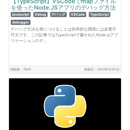
【TypeScript】VSCodeでmapファイル
を使ったNode.JSアプリのデバッグ方法
javascript
Debug
デバッグ
VSCode
TypeScript
debugger
デバッグ方法を身につけることは効率的な開発には必要不
可欠です。この記事ではTypeScriptで書かれたNode.jsアプ
リケーションのデ…
閲覧数：7644
投稿日：2020年12月1日