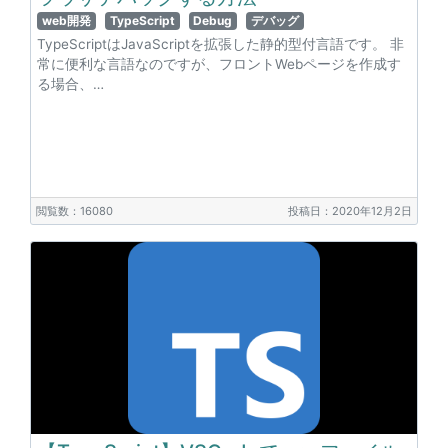
web開発
TypeScript
Debug
デバッグ
TypeScriptはJavaScriptを拡張した静的型付言語です。 非
常に便利な言語なのですが、フロントWebページを作成す
る場合、…
閲覧数：16080
投稿日：2020年12月2日