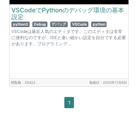
VSCodeでPythonのデバッグ環境の基本
設定
python3
Debug
デバッグ
VSCode
python
VSCodeは最近人気のエディタです。このエディタは非常
に便利なのですが、IDEと違い細かい設定を自分でする必要
があります。プログラミング…
閲覧数：25422
投稿日：2020年11月6日
1