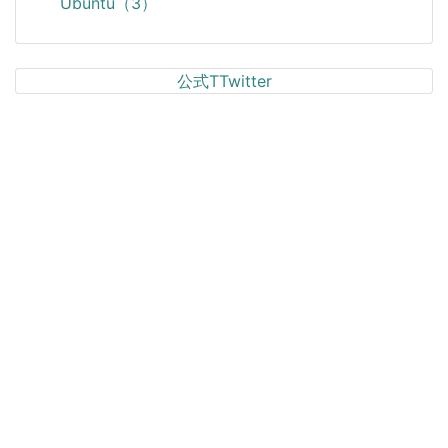
Ubuntu（3）
公式TTwitter