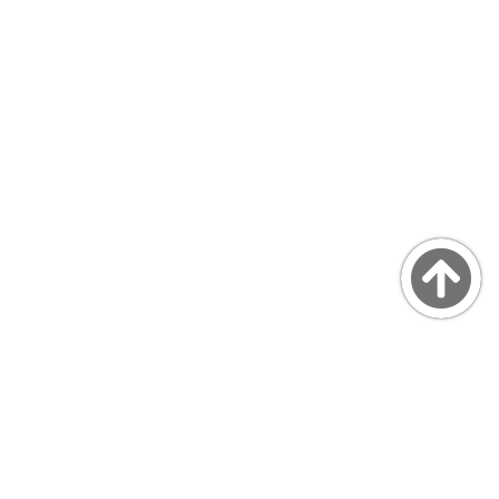
Copyright © MarsQuaiBlog
favicon made by Freepik from www.flaticon.com