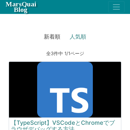
MarsQuai
Blog
新着順
人気順
全3件中 1/1ページ
【TypeScript】VSCodeとChromeでブ
ラウザデバッグする方法