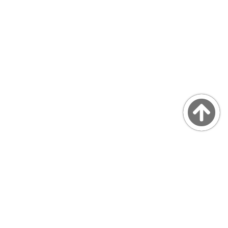
Copyright © MarsQuaiBlog
favicon made by Freepik from www.flaticon.com
プライバシーポリシー