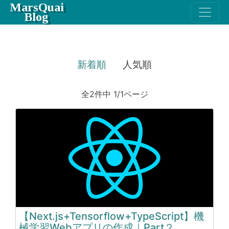
MarsQuai
Blog
新着順
人気順
全2件中 1/1ページ
【Next.js+Tensorflow+TypeScript】機
械学習Webアプリの作成｜Part２