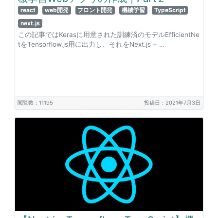
react
web開発
フロント開発
機械学習
TypeScript
next.js
この記事ではKerasに用意された訓練済のモデルEfficientNe
tをTensorflow.js用に出力し、それをNext.js + …
閲覧数：11195
投稿日：2021年7月3日