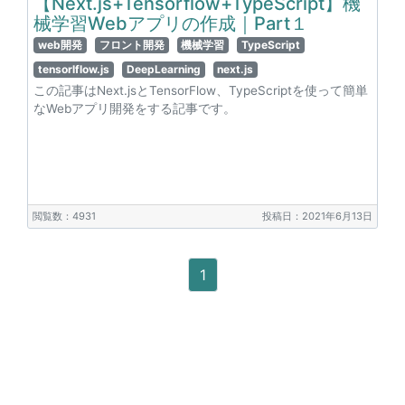
【Next.js+Tensorflow+TypeScript】機
械学習Webアプリの作成｜Part１
web開発
フロント開発
機械学習
TypeScript
tensorlflow.js
DeepLearning
next.js
この記事はNext.jsとTensorFlow、TypeScriptを使って簡単
なWebアプリ開発をする記事です。
閲覧数：4931
投稿日：2021年6月13日
1