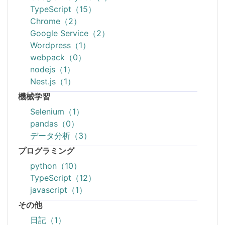
TypeScript（15）
Chrome（2）
Google Service（2）
Wordpress（1）
webpack（0）
nodejs（1）
Nest.js（1）
機械学習
Selenium（1）
pandas（0）
データ分析（3）
プログラミング
python（10）
TypeScript（12）
javascript（1）
その他
日記（1）