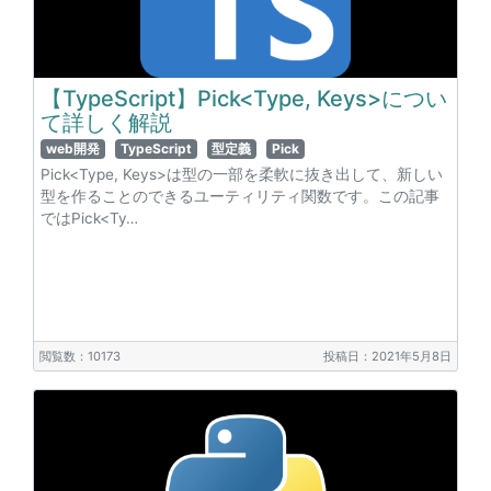
【TypeScript】Pick<Type, Keys>につい
て詳しく解説
web開発
TypeScript
型定義
Pick
Pick<Type, Keys>は型の一部を柔軟に抜き出して、新しい
型を作ることのできるユーティリティ関数です。この記事
ではPick<Ty…
閲覧数：10173
投稿日：2021年5月8日