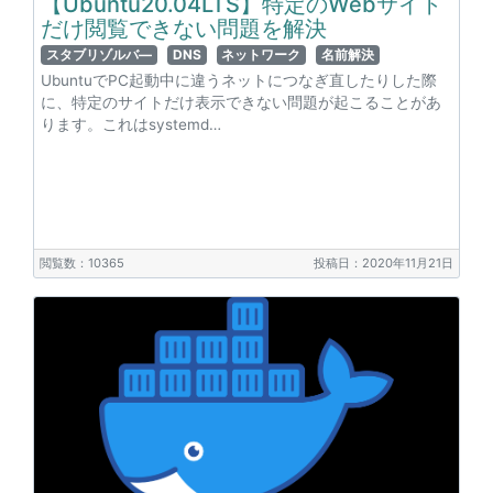
【Ubuntu20.04LTS】特定のWebサイト
だけ閲覧できない問題を解決
スタブリゾルバ―
DNS
ネットワーク
名前解決
UbuntuでPC起動中に違うネットにつなぎ直したりした際
に、特定のサイトだけ表示できない問題が起こることがあ
ります。これはsystemd…
閲覧数：10365
投稿日：2020年11月21日