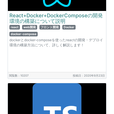
React+Docker+DockerComposeの開発
環境の構築について説明
react
web開発
フロント開発
Docker
docker-compose
dockerとdocker-composeを使ったreactの開発・デプロイ
環境の構築方法について、詳しく解説します！
閲覧数：10207
投稿日：2020年9月23日