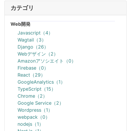
カテゴリ
Web開発
Javascript（4）
Wagtail（3）
Django（26）
Webデザイン（2）
Amazonアソシエイト（0）
Firebase（0）
React（29）
GoogleAnalytics（1）
TypeScript（15）
Chrome（2）
Google Service（2）
Wordpress（1）
webpack（0）
nodejs（1）