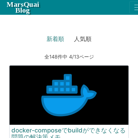
MarsQuai
Blog
新着順
人気順
全148件中 4/13ページ
docker-composeでbuildができなくなる
問題の解決策メモ