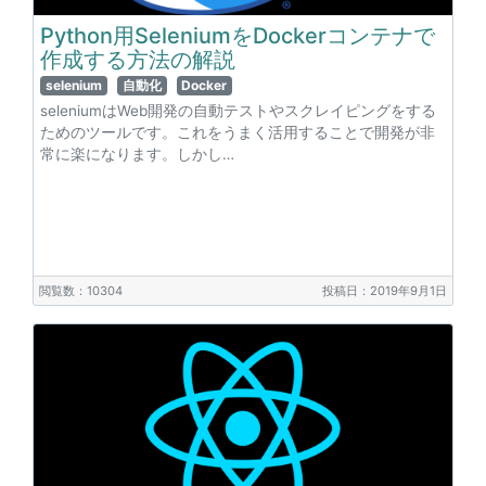
Python用SeleniumをDockerコンテナで
作成する方法の解説
selenium
自動化
Docker
seleniumはWeb開発の自動テストやスクレイピングをする
ためのツールです。これをうまく活用することで開発が非
常に楽になります。しかし…
閲覧数：10304
投稿日：2019年9月1日