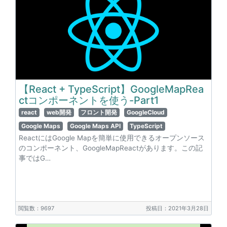
【React + TypeScript】GoogleMapRea
ctコンポーネントを使う-Part1
react
web開発
フロント開発
GoogleCloud
Google Maps
Google Maps API
TypeScript
ReactにはGoogle Mapを簡単に使用できるオープンソース
のコンポーネント、GoogleMapReactがあります。この記
事ではG…
閲覧数：9697
投稿日：2021年3月28日