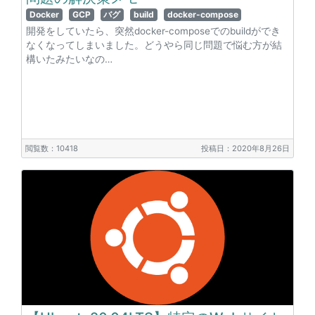
Docker
GCP
バグ
build
docker-compose
開発をしていたら、突然docker-composeでのbuildができ
なくなってしまいました。どうやら同じ問題で悩む方が結
構いたみたいなの…
閲覧数：10418
投稿日：2020年8月26日