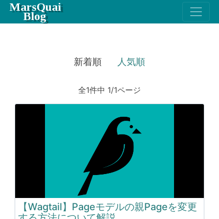
MarsQuai
Blog
新着順
人気順
全1件中 1/1ページ
【Wagtail】Pageモデルの親Pageを変更
する方法について解説