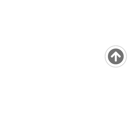
Copyright © MarsQuaiBlog
favicon made by Freepik from www.flaticon.com
プライバシーポリシー