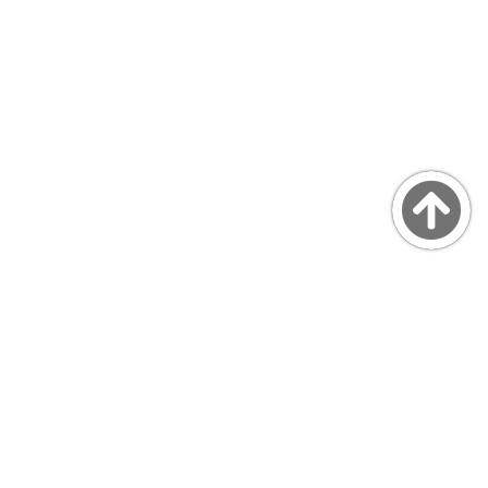
Copyright © MarsQuaiBlog
favicon made by Freepik from www.flaticon.com
プライバシーポリシー