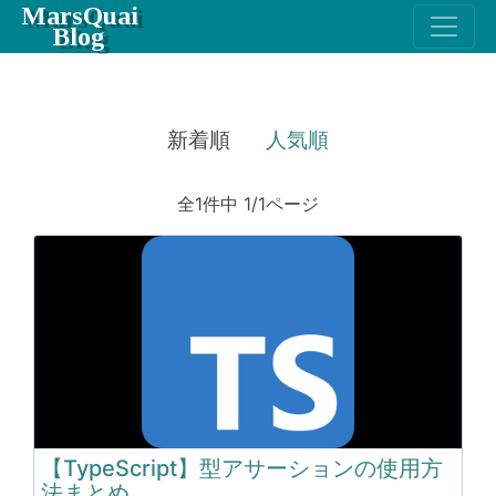
MarsQuai
Blog
新着順
人気順
全1件中 1/1ページ
【TypeScript】型アサーションの使用方
法まとめ