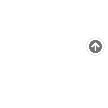
Copyright © MarsQuaiBlog
favicon made by Freepik from www.flaticon.com
プライバシーポリシー