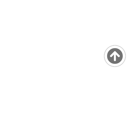
Copyright © MarsQuaiBlog
favicon made by Freepik from www.flaticon.com
プライバシーポリシー