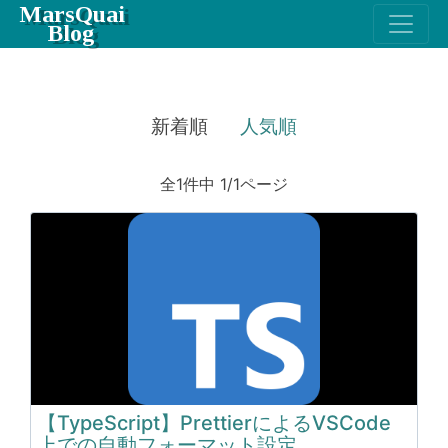
MarsQuai
Blog
新着順
人気順
全1件中 1/1ページ
【TypeScript】PrettierによるVSCode
上での自動フォーマット設定