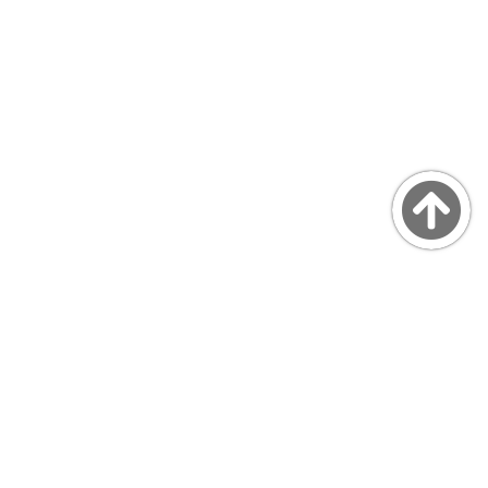
Copyright © MarsQuaiBlog
favicon made by Freepik from www.flaticon.com
プライバシーポリシー