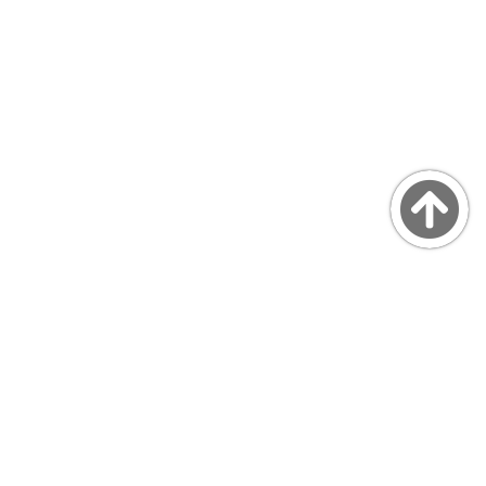
Copyright © MarsQuaiBlog
favicon made by Freepik from www.flaticon.com
プライバシーポリシー