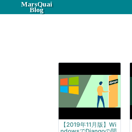
MarsQuai
Blog
【2019年11月版】Wi
ndowsでDjangoの開