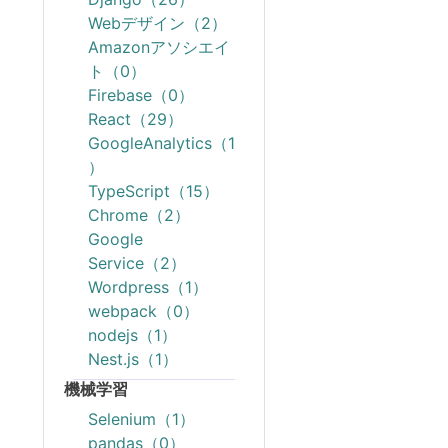
Webデザイン（2）
Amazonアソシエイ
ト（0）
Firebase（0）
React（29）
GoogleAnalytics（1
）
TypeScript（15）
Chrome（2）
Google
Service（2）
Wordpress（1）
webpack（0）
nodejs（1）
Nest.js（1）
機械学習
Selenium（1）
pandas（0）