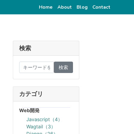
(current)
(current)
(current)
(current)
Home
About
Blog
Contact
検索
検索
カテゴリ
Web開発
Javascript（4）
Wagtail（3）
Django（26）