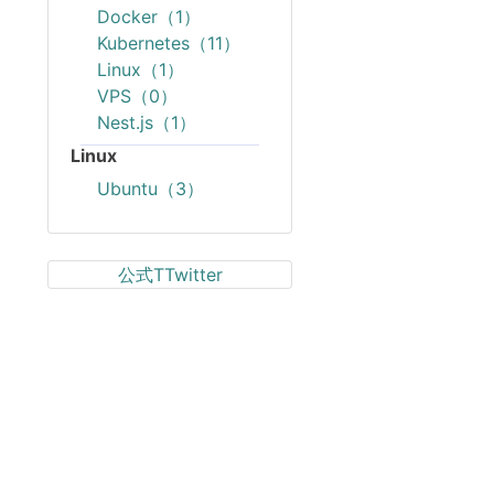
Docker（1）
Kubernetes（11）
Linux（1）
VPS（0）
Nest.js（1）
Linux
Ubuntu（3）
公式TTwitter