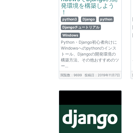
発環境を構築しよう
！
python3
Django
python
Djangoチュートリアル
Windows
Python・Django初心者向けに
Windowsへのpythonのインス
トール、Djangoの開発環境の
構築方法、その他おすすめのツ
ー…
閲覧数：9699
投稿日：2019年11月7日