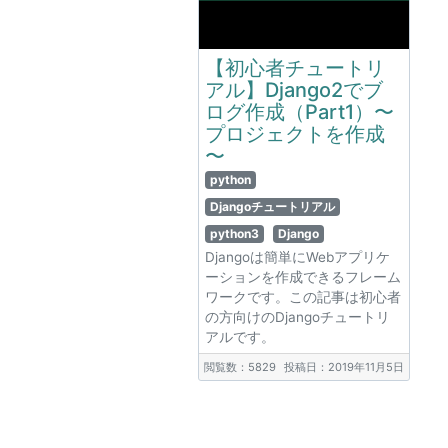
【初心者チュートリ
アル】Django2でブ
ログ作成（Part1）〜
プロジェクトを作成
〜
python
Djangoチュートリアル
python3
Django
Djangoは簡単にWebアプリケ
ーションを作成できるフレーム
ワークです。この記事は初心者
の方向けのDjangoチュートリ
アルです。
閲覧数：5829
投稿日：2019年11月5日