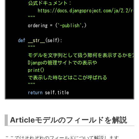
        公式ドキュメント：

            https://docs.djangoproject.com/ja/2.2/ref/
        """
        ordering = (
'-publish'
,)                     
def
__str__
(self)
:
"""

        モデルを文字列として扱う際何を表示するかを定
        Djangoの管理サイトでの表示や

        print()

        で表示した時などはここが呼ばれる

        """
return
 self.title
Articleモデルのフィールドを解説
ここではそれぞれのフィールドについて解説します。