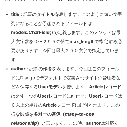
title
: 記事のタイトルを表します。このように短い文字
列になることが予想されるフィールドは
models.CharField()
で定義します。このメソッドは最
大文字数を０〜２５５の値で
max_length
で指定する必
要があります。今回は最大２５０文字で指定していま
す。
author
: 記事の作者を表します。今回はこのフィール
ドにDjangoでデフォルトで定義されサイトの管理者な
どを保存する
Userモデル
を使います。
Articleレコード
は必ず一つの
Userレコード
に紐付き、
Userレコード
は
０以上の複数の
Articleレコード
に紐付かれます。この
様な関係を
多対一の関係（
many-to-one
relationship
）
と言います。この時、
author
は対応す