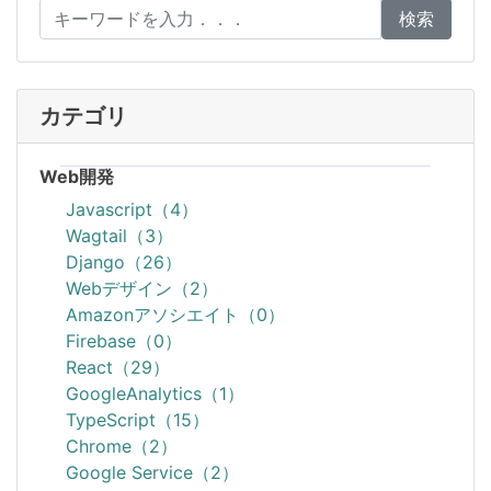
検索
カテゴリ
Web開発
Javascript（4）
Wagtail（3）
Django（26）
Webデザイン（2）
Amazonアソシエイト（0）
Firebase（0）
React（29）
GoogleAnalytics（1）
TypeScript（15）
Chrome（2）
Google Service（2）