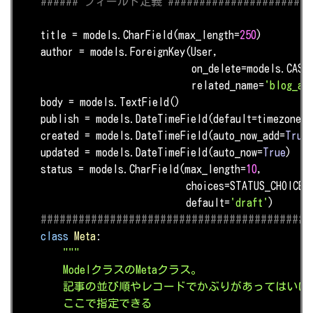
###### フィールド定義 #########################
    title = models.CharField(max_length=
250
)         
    author = models.ForeignKey(User,                
                               on_delete=models.CASCA
                               related_name=
'blog_ar
    body = models.TextField()                       
    publish = models.DateTimeField(default=timezone.n
    created = models.DateTimeField(auto_now_add=
True
    updated = models.DateTimeField(auto_now=
True
)   
    status = models.CharField(max_length=
10
,         
                              choices=STATUS_CHOICES,
                              default=
'draft'
)

###########################################
class
Meta
:
"""

        ModelクラスのMetaクラス。

        記事の並び順やレコードでかぶりがあってはいけ
        ここで指定できる
