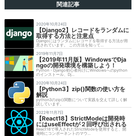
関連記事
2020年10月24日
【Django2】レコードをランダムに
取得する方法と注意点
Djangoにはランダムにレコードを取得する方法が用
意されています。 この方法を知って…
2019年11月7日
【2019年11月版】WindowsでDja
ngoの開発環境を構築しよう！
Python・Django初心者向けにWindowsへのpython
のインストール、Dj…
2020年10月24日
【Python3】zip()関数の使い方を
解説
python3のzip()関数について実践を交えて詳しく解
説しています。
2022年11月7日
【React18】StrictModeは開発時
にはuseEffectが２回呼び出される
React18で導入されたStrictModeを使用すると、開
発時にコンポーネントのマウ…