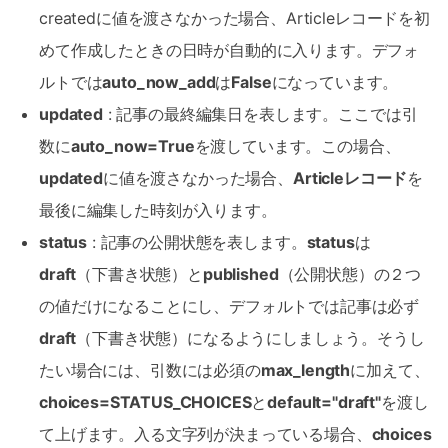
createdに値を渡さなかった場合、Articleレコードを初
めて作成したときの日時が自動的に入ります。デフォ
ルトでは
auto_now_add
は
False
になっています。
updated
: 記事の最終編集日を表します。ここでは引
数に
auto_now=True
を渡しています。この場合、
updated
に値を渡さなかった場合、
Articleレコード
を
最後に編集した時刻が入ります。
status
: 記事の公開状態を表します。
status
は
draft
（下書き状態）と
published
（公開状態）の２つ
の値だけになることにし、デフォルトでは記事は必ず
draft
（下書き状態）になるようにしましょう。そうし
たい場合には、引数には必須の
max_length
に加えて、
choices=STATUS_CHOICES
と
default="draft"
を渡し
て上げます。入る文字列が決まっている場合、
choices