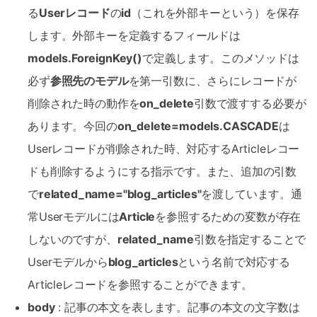
る
Userレコード
の
id
（これを外部キーという）を保存
します。外部キーを定義するフィールドは
models.ForeignKey()
で定義します。このメソッドは
必ず
参照先のモデル
を第一引数に、さらにレコードが
削除された時の動作を
on_delete
引数で渡すする必要が
あります。今回の
on_delete=models.CASCADE
は
Userレコードが削除された時、対応するArticleレコー
ドも削除するようにする指示です。また、追加の引数
で
related_name="blog_articles"
を渡しています。通
常Userモデルには
Article
を参照するための変数が存在
しないのですが、
related_name
引数を指定することで
Userモデルから
blog_articles
という名前で対応する
Articleレコードを参照することができます。
body
: 記事の本文を表します。記事の本文の文字数は