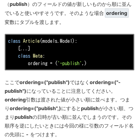
（
publish
）のフィールドの値が新しいものから順に並ん
でいると使いやすそうです。そのような場合
ordering
変数にタプルを渡します。
class
Article
(models.Model)
:
    [...]

class
Meta
:
        ordering = (
'-publish'
,)                     
ここで
ordering=("publish")
ではなく
ordering=("-
publish")
になっていることに注意してください。
ordering
引数は渡された値が小さい順に並べます。つま
り
ordering=("publish",)
にすると
publish
が小さい順、つ
まり
publish
の日時が古い順に並んでしまうのです。その
順序を逆にしたいときには今回の様に引数のフィールド名
の先頭に
-
をつけます。