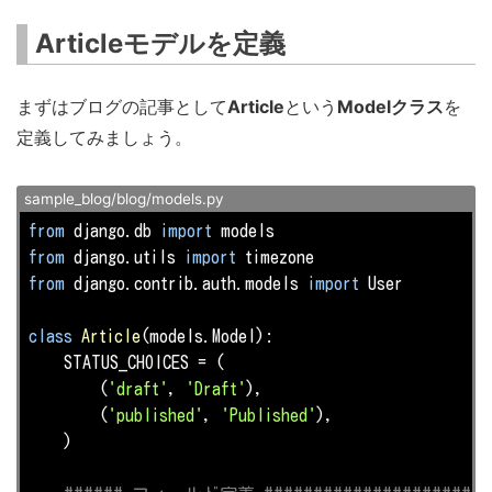
Articleモデルを定義
まずはブログの記事として
Article
という
Modelクラス
を
定義してみましょう。
sample_blog/blog/models.py
from
 django.db 
import
from
 django.utils 
import
from
 django.contrib.auth.models 
import
 User

class
Article
(models.Model)
:
    STATUS_CHOICES = (                              
        (
'draft'
, 
'Draft'
),

        (
'published'
, 
'Published'
),

    )
