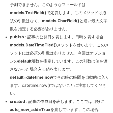
予測できません。このようなフィールドは
models.TextField()
で定義します。このメソッドは必
須の引数はなく、
models.CharField()
と違い最大文字
数を指定する必要がありません。
publish
: 記事の公開日を表します。日時を表す場合
models.DateTimeFiled()
メソッドを使います。このメ
ソッドには必須の引数はありません。今回はオプショ
ンの
default
引数を指定しています。この引数は値を渡
さなかった場合入る値を表します。
default=datetime.now
でその時の時間を自動的に入り
ます。datetime.now()ではないことに注意してくださ
い。
created
: 記事の作成日を表します。ここでは引数に
auto_now_add=True
を渡しています。この場合、