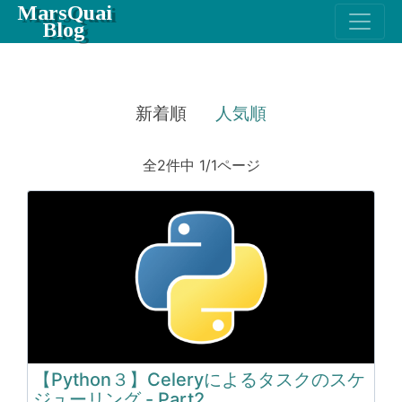
MarsQuai
Blog
新着順
人気順
全2件中 1/1ページ
【Python３】Celeryによるタスクのスケ
ジューリング - Part2