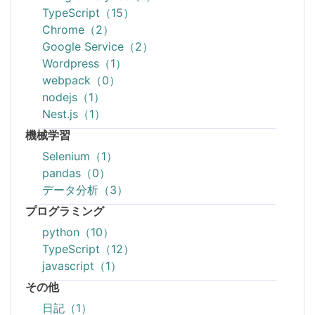
TypeScript（15）
Chrome（2）
Google Service（2）
Wordpress（1）
webpack（0）
nodejs（1）
Nest.js（1）
機械学習
Selenium（1）
pandas（0）
データ分析（3）
プログラミング
python（10）
TypeScript（12）
javascript（1）
その他
日記（1）