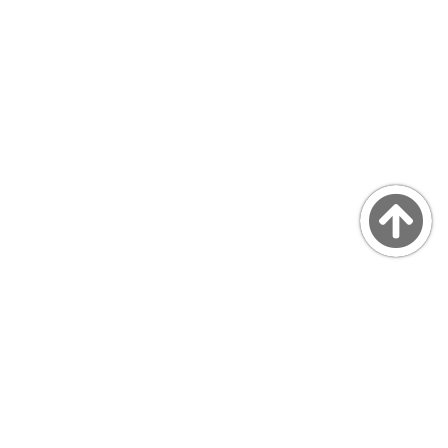
Copyright © MarsQuaiBlog
favicon made by Freepik from www.flaticon.com
プライバシーポリシー