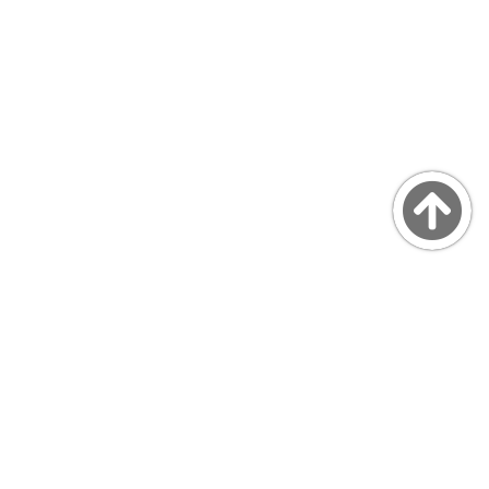
Copyright © MarsQuaiBlog
favicon made by Freepik from www.flaticon.com
プライバシーポリシー