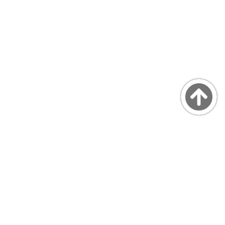
Copyright © MarsQuaiBlog
favicon made by Freepik from www.flaticon.com
プライバシーポリシー