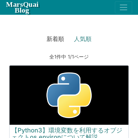
MarsQuai
Blog
新着順
人気順
全1件中 1/1ページ
【Python3】環境変数を利用するオブジ
ェクトos.environについて解説