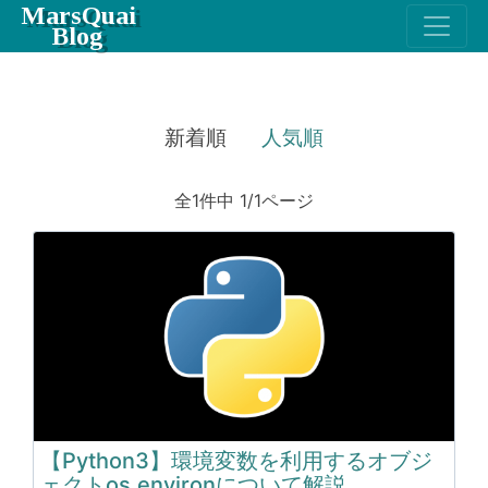
MarsQuai
Blog
新着順
人気順
全1件中 1/1ページ
【Python3】環境変数を利用するオブジ
ェクトos.environについて解説