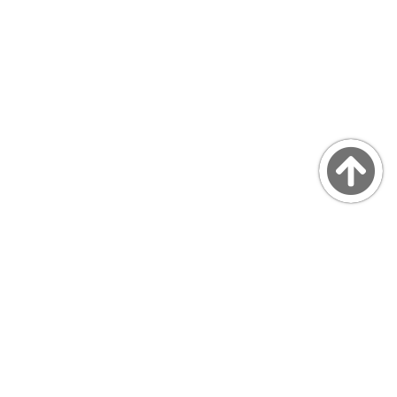
Copyright © MarsQuaiBlog
favicon made by Freepik from www.flaticon.com
プライバシーポリシー