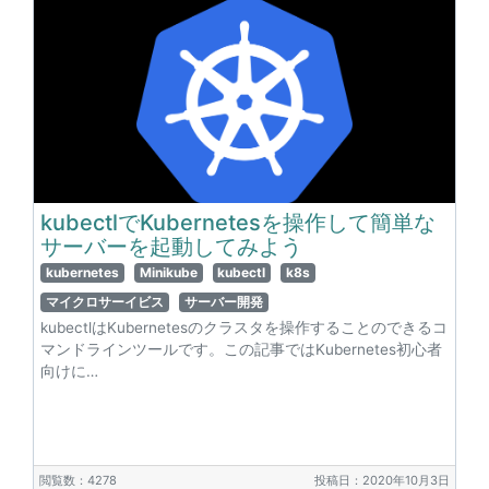
kubectlでKubernetesを操作して簡単な
サーバーを起動してみよう
kubernetes
Minikube
kubectl
k8s
マイクロサーイビス
サーバー開発
kubectlはKubernetesのクラスタを操作することのできるコ
マンドラインツールです。この記事ではKubernetes初心者
向けに…
閲覧数：4278
投稿日：2020年10月3日