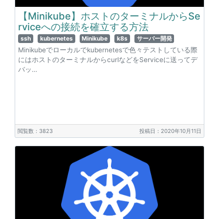
【Minikube】ホストのターミナルからSe
rviceへの接続を確立する方法
ssh
kubernetes
Minikube
k8s
サーバー開発
Minikubeでローカルでkubernetesで色々テストしている際
にはホストのターミナルからcurlなどをServiceに送ってデ
バッ…
閲覧数：3823
投稿日：2020年10月11日