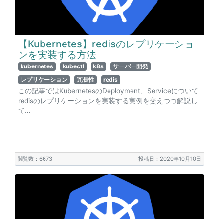
【Kubernetes】redisのレプリケーショ
ンを実装する方法
kubernetes
kubectl
k8s
サーバー開発
レプリケーション
冗長性
redis
この記事ではKubernetesのDeployment、Serviceについて
redisのレプリケーションを実装する実例を交えつつ解説し
て…
閲覧数：6673
投稿日：2020年10月10日