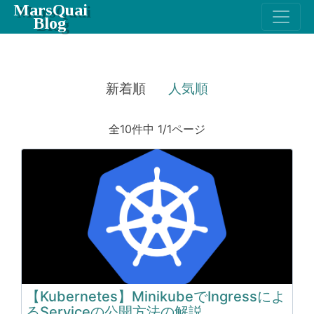
MarsQuai
Blog
新着順
人気順
全10件中 1/1ページ
【Kubernetes】MinikubeでIngressによ
るServiceの公開方法の解説