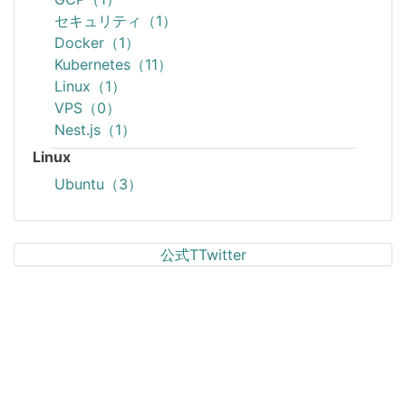
セキュリティ（1）
Docker（1）
Kubernetes（11）
Linux（1）
VPS（0）
Nest.js（1）
Linux
Ubuntu（3）
公式TTwitter