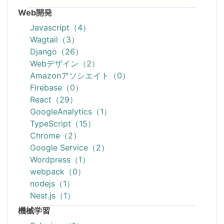
Web開発
Javascript（4）
Wagtail（3）
Django（26）
Webデザイン（2）
Amazonアソシエイト（0）
Firebase（0）
React（29）
GoogleAnalytics（1）
TypeScript（15）
Chrome（2）
Google Service（2）
Wordpress（1）
webpack（0）
nodejs（1）
Nest.js（1）
機械学習