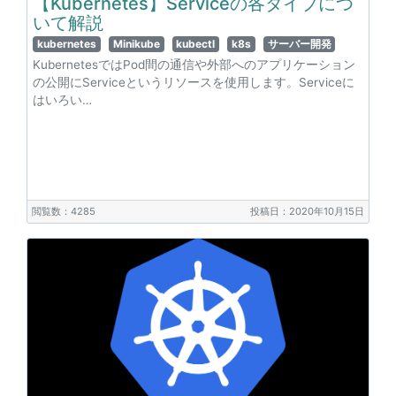
【Kubernetes】Serviceの各タイプにつ
いて解説
kubernetes
Minikube
kubectl
k8s
サーバー開発
KubernetesではPod間の通信や外部へのアプリケーション
の公開にServiceというリソースを使用します。Serviceに
はいろい…
閲覧数：4285
投稿日：2020年10月15日