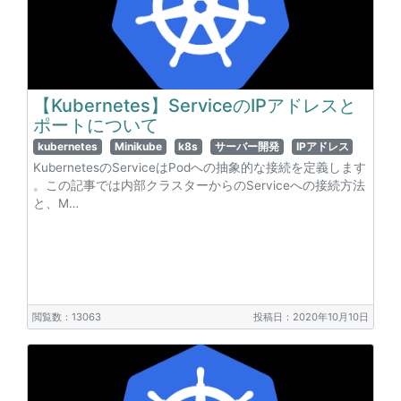
【Kubernetes】ServiceのIPアドレスと
ポートについて
kubernetes
Minikube
k8s
サーバー開発
IPアドレス
KubernetesのServiceはPodへの抽象的な接続を定義します
。この記事では内部クラスターからのServiceへの接続方法
と、M…
閲覧数：13063
投稿日：2020年10月10日