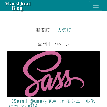
MarsQuai
Blog
新着順
人気順
全2件中 1/1ページ
【Sass】@useを使用したモジュール化
について解説