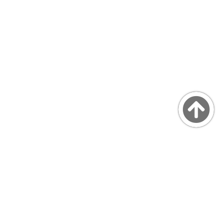
Copyright © MarsQuaiBlog
favicon made by Freepik from www.flaticon.com
プライバシーポリシー