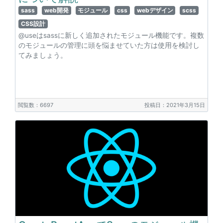
sass
web開発
モジュール
css
webデザイン
scss
CSS設計
@useはsassに新しく追加されたモジュール機能です。複数
のモジュールの管理に頭を悩ませていた方は使用を検討し
てみましょう。
閲覧数：6697
投稿日：2021年3月15日