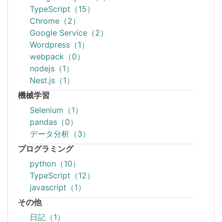
TypeScript（15）
Chrome（2）
Google Service（2）
Wordpress（1）
webpack（0）
nodejs（1）
Nest.js（1）
機械学習
Selenium（1）
pandas（0）
データ分析（3）
プログラミング
python（10）
TypeScript（12）
javascript（1）
その他
日記（1）