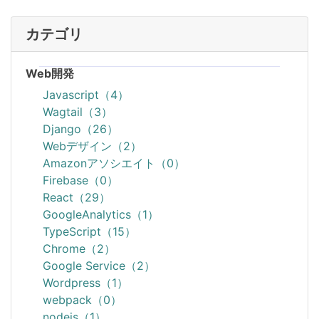
カテゴリ
Web開発
Javascript（4）
Wagtail（3）
Django（26）
Webデザイン（2）
Amazonアソシエイト（0）
Firebase（0）
React（29）
GoogleAnalytics（1）
TypeScript（15）
Chrome（2）
Google Service（2）
Wordpress（1）
webpack（0）
nodejs（1）