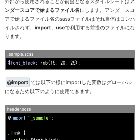
外部から使用されることが前提となるスタイルシートは
ア
ンダースコアで始まるファイル名
にします。アンダースコ
アで始まるファイル名のsassファイルはそれ自体はコンパ
イルされず、
import
、
use
で利用する前提のファイルにな
ります。
_sample.scss
$font_black
: rgb(15, 20, 25);
@import
では以下の様にimportした変数はグローバル
になるため以下のように使用できます。
header.scss
@
import
"_sample"
;

.link
 {
