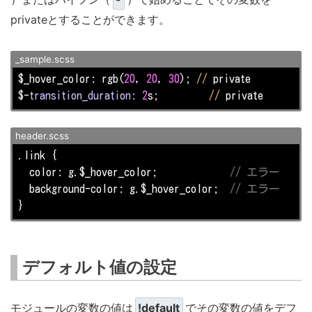
privateとすることができます。
_sample.scss
$_hover_color: rgb(
20
, 
20
, 
30
); 
//
 private

$-
transition_duration:
2
s;         
//
 private
header.scss
.link {

  color: g.$_hover_color;             
// エラー
  background-color: g.$_hover_color;  
// エラー
}
デフォルト値の設定
モジュールの変数の値は
!default
でその変数の値をデフ