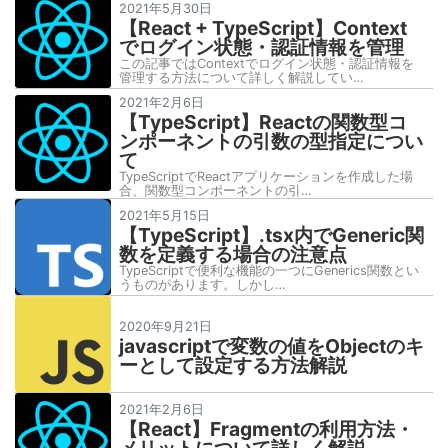
2021年5月30日
【React + TypeScript】Context
でログイン状態・認証情報を管理
この記事ではContextでログイン状態・認証情報を
管理する方法について詳しく解説してい…
2021年2月6日
【TypeScript】Reactの関数型コ
ンポーネントの引数の型指定につい
て
TypeScriptでReactアプリケーションを作成した場
合、関数型コンポーネントの引…
2021年5月15日
【TypeScript】.tsx内でGeneric関
数を定義する場合の注意点
TypeScriptで便利な機能の一つにGenerics関数とい
うものがあります。しかし…
2020年9月21日
javascriptで変数の値をObjectのキ
ーとして設定する方法解説
2021年2月6日
【React】Fragmentの利用方法・
メリットについて詳しく解説