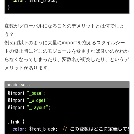
color
: $font_black;

}
変数がグローバルになることのデメリットとは何でしょ
う？
例えば以下のように大量にimportを抱えるスタイルシー
トの修正時にどこのモジュールを変更すれば良いのかわか
らなくなってしまったり、変数名が衝突したり、というデ
メリットがあります。
header.scss
@import 
"_base"
;

@import 
"_widget"
;

@import 
"_layout"
;

.link {

color:
 $font_black;  
//
 この変数はどこに定義してある