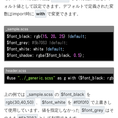
ォルト値として設定できます。デフォルトで定義された変
数はimport時に
with
で変更できます。
_sample.scss
$font_black: rgb(
15
, 
20
, 
25
) !
default
;

$font_grey: 
#5b7083 !default;
$font_white: white !
default
;

$font_shadow: rgba($font_black, 
0.5
);
header.scss
@use 
"../_generic.scss"
 as g with ($font_black: rgb(
3
上の例では
_sample.scss
の
$font_black
を
rgb(30,40,50)
、
$font_white
を
#f0f0f0
で上書きし
て使用しています。値を指定しなかった
$font_grey
はそ