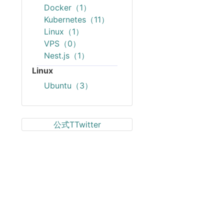
Docker（1）
Kubernetes（11）
Linux（1）
VPS（0）
Nest.js（1）
Linux
Ubuntu（3）
公式TTwitter