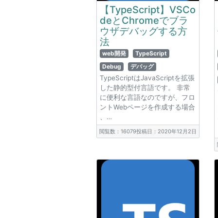
【TypeScript】VSCo
deとChromeでブラ
ウザデバッグする方
法
web開発
TypeScript
Debug
デバッグ
TypeScriptはJavaScriptを拡張
した静的型付言語です。 非常
に便利な言語なのですが、フロ
ントWebページを作成する場合
、…
閲覧数：16079
投稿日：2020年12月2日