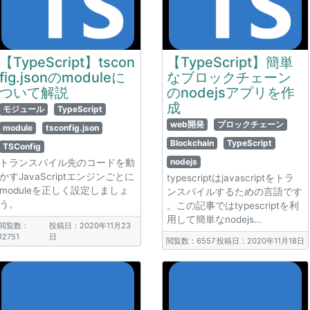
【TypeScript】tscon
【TypeScript】簡単
fig.jsonのmoduleに
なブロックチェーン
ついて解説
のnodejsアプリを作
成
モジュール
TypeScript
web開発
ブロックチェーン
module
tsconfig.json
Blockchain
TypeScript
TSConfig
nodejs
トランスパイル先のコードを動
かすJavaScriptエンジンごとに
typescriptはjavascriptをトラ
moduleを正しく設定しましょ
ンスパイルするための言語です
う。
。この記事ではtypescriptを利
用して簡単なnodejs…
閲覧数：
投稿日：2020年11月23
12751
日
閲覧数：6557
投稿日：2020年11月18日