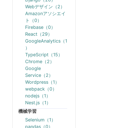
Webデザイン（2）
Amazonアソシエイ
ト（0）
Firebase（0）
React（29）
GoogleAnalytics（1
）
TypeScript（15）
Chrome（2）
Google
Service（2）
Wordpress（1）
webpack（0）
nodejs（1）
Nest.js（1）
機械学習
Selenium（1）
pandas（0）