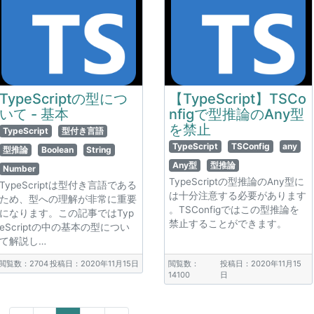
TypeScriptの型につ
【TypeScript】TSCo
いて - 基本
nfigで型推論のAny型
を禁止
TypeScript
型付き言語
TypeScript
TSConfig
any
型推論
Boolean
String
Any型
型推論
Number
TypeScriptの型推論のAny型に
TypeScriptは型付き言語である
は十分注意する必要があります
ため、型への理解が非常に重要
。TSConfigではこの型推論を
になります。この記事ではTyp
禁止することができます。
eScriptの中の基本の型につい
て解説し…
閲覧数：2704
投稿日：2020年11月15日
閲覧数：
投稿日：2020年11月15
14100
日