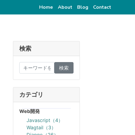
(current)
(current)
(current)
(current)
Home
About
Blog
Contact
検索
検索
カテゴリ
Web開発
Javascript（4）
Wagtail（3）
Django（26）