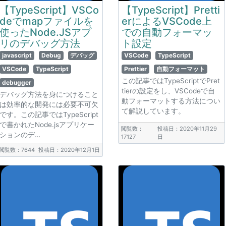
【TypeScript】VSCo
【TypeScript】Pretti
deでmapファイルを
erによるVSCode上
使ったNode.JSアプ
での自動フォーマッ
リのデバッグ方法
ト設定
javascript
Debug
デバッグ
VSCode
TypeScript
VSCode
TypeScript
Prettier
自動フォーマット
この記事ではTypeScriptでPret
debugger
tierの設定をし、VSCodeで自
デバッグ方法を身につけること
動フォーマットする方法につい
は効率的な開発には必要不可欠
て解説しています。
です。この記事ではTypeScript
で書かれたNode.jsアプリケー
閲覧数：
投稿日：2020年11月29
ションのデ…
17127
日
閲覧数：7644
投稿日：2020年12月1日