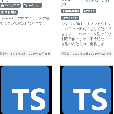
説
型エイリアス
TypeScript
TypeScript
Symbol
型付き言語
javascript
TypeScriptの型エイリアスの機
能について解説しています。
シンボル値は、オブジェクトプ
ロパティの識別子として使用で
きます。これがデータ型の主な
利用目的ですが、不透明なデー
タ型の有効化や、実装サポー…
閲覧数：8775
投稿日：2020年12月16日
閲覧数：9332
投稿日：2020年12月11日