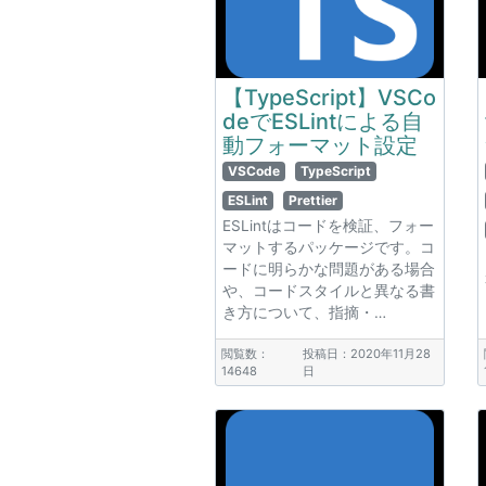
【TypeScript】VSCo
deでESLintによる自
動フォーマット設定
VSCode
TypeScript
ESLint
Prettier
ESLintはコードを検証、フォー
マットするパッケージです。コ
ードに明らかな問題がある場合
や、コードスタイルと異なる書
き方について、指摘・…
閲覧数：
投稿日：2020年11月28
14648
日