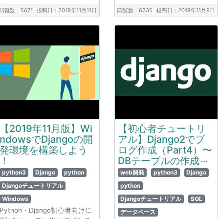
閲覧数：5671
投稿日：2019年11月11日
閲覧数：6235
投稿日：2019年11月9日
【2019年11月版】Wi
【初心者チュートリ
ndowsでDjangoの開
アル】Django2でブ
発環境を構築しよう
ログ作成（Part4）〜
！
DBテーブルの作成～
python3
Django
python
web開発
python3
Django
Djangoチュートリアル
python
Windows
Djangoチュートリアル
SQL
Python・Django初心者向けに
データベース