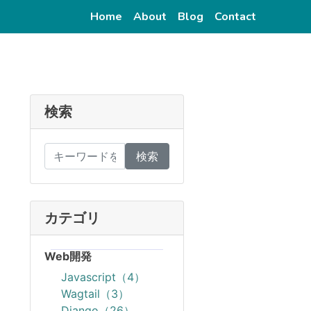
(current)
(current)
(current)
(current)
Home
About
Blog
Contact
検索
検索
カテゴリ
Web開発
Javascript（4）
Wagtail（3）
Django（26）