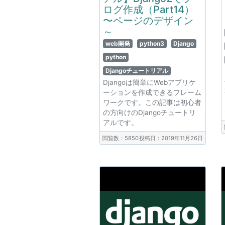
ログ作成（Part14）
〜ページのデザイン
～
web開発
python3
Django
python
Djangoチュートリアル
Djangoは簡単にWebアプリケ
ーションを作成できるフレーム
ワークです。この記事は初心者
の方向けのDjangoチュートリ
アルです。
閲覧数：5850
投稿日：2019年11月26日