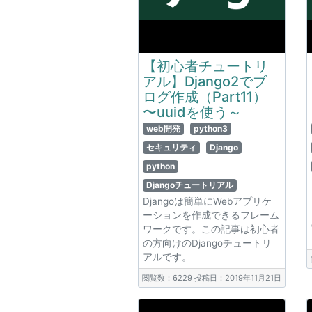
【初心者チュートリ
アル】Django2でブ
ログ作成（Part11）
〜uuidを使う～
web開発
python3
セキュリティ
Django
python
Djangoチュートリアル
Djangoは簡単にWebアプリケ
ーションを作成できるフレーム
ワークです。この記事は初心者
の方向けのDjangoチュートリ
アルです。
閲覧数：6229
投稿日：2019年11月21日