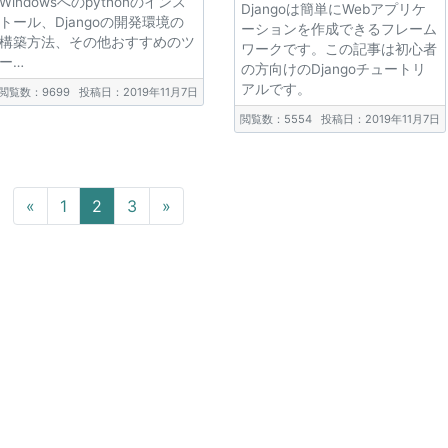
Windowsへのpythonのインス
Djangoは簡単にWebアプリケ
トール、Djangoの開発環境の
ーションを作成できるフレーム
構築方法、その他おすすめのツ
ワークです。この記事は初心者
ー…
の方向けのDjangoチュートリ
アルです。
閲覧数：9699
投稿日：2019年11月7日
閲覧数：5554
投稿日：2019年11月7日
Previous
Next
«
1
2
3
»