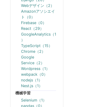
Webデザイン（2）
Amazonアソシエイ
ト（0）
Firebase（0）
React（29）
GoogleAnalytics（1
）
TypeScript（15）
Chrome（2）
Google
Service（2）
Wordpress（1）
webpack（0）
nodejs（1）
Nest.js（1）
機械学習
Selenium（1）
pandas（0）