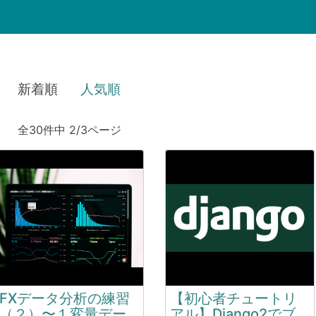
新着順
人気順
全30件中 2/3ページ
FXデータ分析の練習
【初心者チュートリ
（２）〜１変量デー
アル】Django2でブ