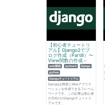
【初心者チュートリ
アル】Django2でブ
ログ作成（Part8）〜
View関数の作成～
web開発
python3
Django
python
Djangoチュートリアル
Djangoは簡単にWebアプリケ
ーションを作成できるフレーム
ワークです。この記事は初心者
の方向けのDjangoチュートリ
アルです。