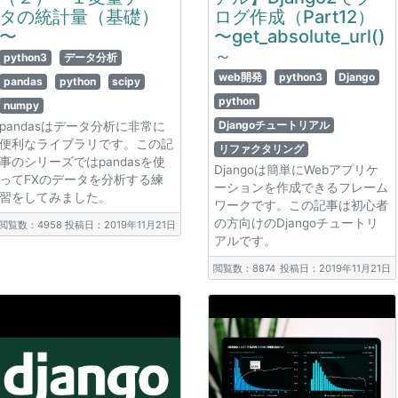
タの統計量（基礎）
ログ作成（Part12）
〜
〜get_absolute_url()
～
python3
データ分析
web開発
python3
Django
pandas
python
scipy
python
numpy
Djangoチュートリアル
pandasはデータ分析に非常に
便利なライブラリです。この記
リファクタリング
事のシリーズではpandasを使
Djangoは簡単にWebアプリケ
ってFXのデータを分析する練
ーションを作成できるフレーム
習をしてみました。
ワークです。この記事は初心者
の方向けのDjangoチュートリ
閲覧数：4958
投稿日：2019年11月21日
アルです。
閲覧数：8874
投稿日：2019年11月21日