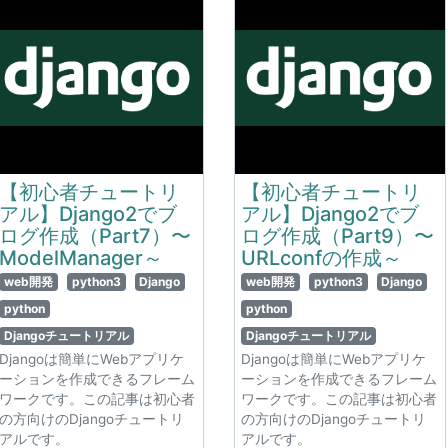
【初心者チュートリ
【初心者チュートリ
アル】Django2でブ
アル】Django2でブ
ログ作成（Part7）〜
ログ作成（Part9）〜
ModelManager～
URLconfの作成～
web開発
python3
Django
web開発
python3
Django
python
python
Djangoチュートリアル
Djangoチュートリアル
Djangoは簡単にWebアプリケ
Djangoは簡単にWebアプリケ
ーションを作成できるフレーム
ーションを作成できるフレーム
ワークです。この記事は初心者
ワークです。この記事は初心者
の方向けのDjangoチュートリ
の方向けのDjangoチュートリ
アルです。
アルです。