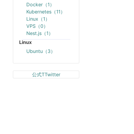
Docker（1）
Kubernetes（11）
Linux（1）
VPS（0）
Nest.js（1）
Linux
Ubuntu（3）
公式TTwitter