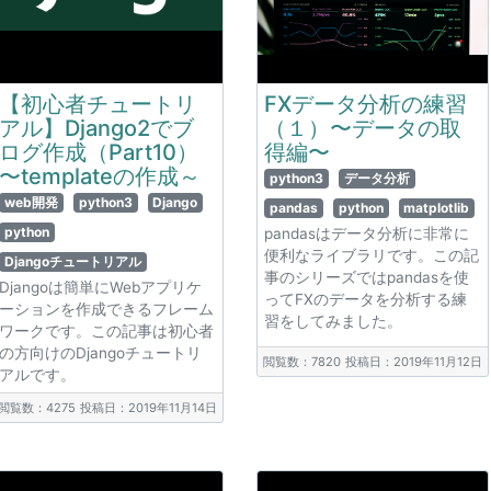
【初心者チュートリ
FXデータ分析の練習
アル】Django2でブ
（１）〜データの取
ログ作成（Part10）
得編〜
〜templateの作成～
python3
データ分析
web開発
python3
Django
pandas
python
matplotlib
python
pandasはデータ分析に非常に
便利なライブラリです。この記
Djangoチュートリアル
事のシリーズではpandasを使
Djangoは簡単にWebアプリケ
ってFXのデータを分析する練
ーションを作成できるフレーム
習をしてみました。
ワークです。この記事は初心者
の方向けのDjangoチュートリ
閲覧数：7820
投稿日：2019年11月12日
アルです。
閲覧数：4275
投稿日：2019年11月14日