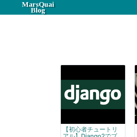
MarsQuai
Blog
【初心者チュートリ
アル】Django2でブ