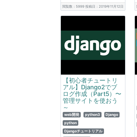
閲覧数：5999
投稿日：2019年11月12日
【初心者チュートリ
アル】Django2でブ
ログ作成（Part5）〜
管理サイトを使おう
～
web開発
python3
Django
python
Djangoチュートリアル