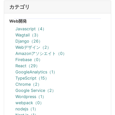
カテゴリ
Web開発
Javascript（4）
Wagtail（3）
Django（26）
Webデザイン（2）
Amazonアソシエイト（0）
Firebase（0）
React（29）
GoogleAnalytics（1）
TypeScript（15）
Chrome（2）
Google Service（2）
Wordpress（1）
webpack（0）
nodejs（1）