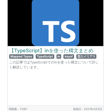
【TypeScript】inを使った構文まとめ
Mapped Types
TypeScript
in
keyof
型エイリアス
この記事ではTypeScriptでのinを使った構文について詳し
く解説しています。
閲覧数：11287
投稿日：2021年4月3日