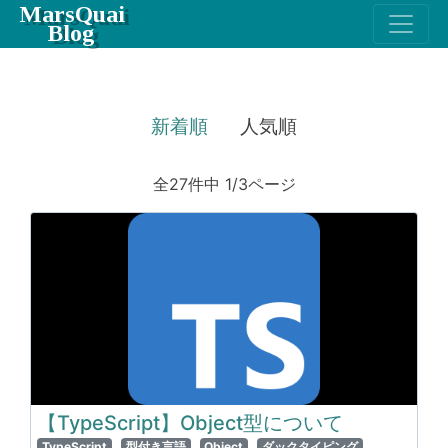
MarsQuai
Blog
新着順
人気順
全27件中 1/3ページ
【TypeScript】Object型について
TypeScript
型付き言語
Object
ダックタイピング