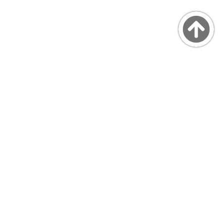
Copyright © MarsQuaiBlog
favicon made by Freepik from www.flaticon.com
プライバシーポリシー