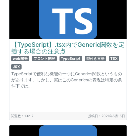
【TypeScript】.tsx内でGeneric関数を定
義する場合の注意点
web開発
フロント開発
TypeScript
型付き言語
TSX
JSX
TypeScriptで便利な機能の一つにGenerics関数というもの
があります。しかし、実はこのGenericsの表現は特定の条
件下では…
閲覧数：13217
投稿日：2021年5月15日