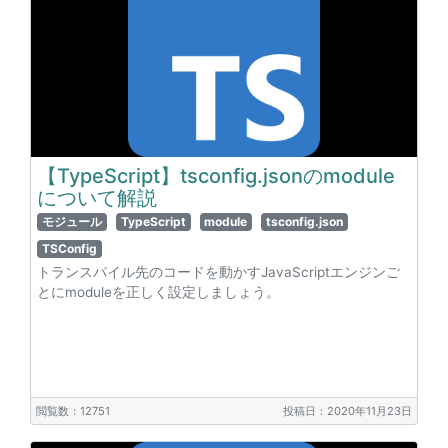
【TypeScript】tsconfig.jsonのmodule
について解説
モジュール
TypeScript
module
tsconfig.json
TSConfig
トランスパイル先のコードを動かすJavaScriptエンジンご
とにmoduleを正しく設定しましょう。
閲覧数：12751
投稿日：2020年11月23日