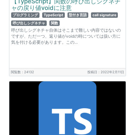
【TypeScript】関数の呼び出しシグネチ
ャの戻り値voidに注意
プログラミング
TypeScript
型付き言語
call signature
呼び出しシグネチャ
関数
呼び出しシグネチャ自体はそこまで難しい内容ではないの
ですが、ただ一つ、返り値がvoidの時については扱い方に
気を付ける必要があります。この…
閲覧数：24132
投稿日：2022年2月11日