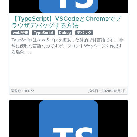
【TypeScript】VSCodeとChromeでブ
ラウザデバッグする方法
web開発
TypeScript
Debug
デバッグ
TypeScriptはJavaScriptを拡張した静的型付言語です。 非
常に便利な言語なのですが、フロントWebページを作成す
る場合、…
閲覧数：16077
投稿日：2020年12月2日