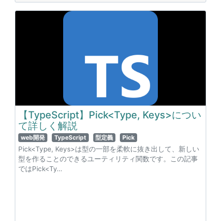
【TypeScript】Pick<Type, Keys>につい
て詳しく解説
web開発
TypeScript
型定義
Pick
Pick<Type, Keys>は型の一部を柔軟に抜き出して、新しい
型を作ることのできるユーティリティ関数です。この記事
ではPick<Ty…