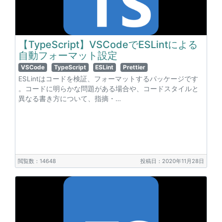
【TypeScript】VSCodeでESLintによる
自動フォーマット設定
VSCode
TypeScript
ESLint
Prettier
ESLintはコードを検証、フォーマットするパッケージです
。コードに明らかな問題がある場合や、コードスタイルと
異なる書き方について、指摘・…
閲覧数：14648
投稿日：2020年11月28日