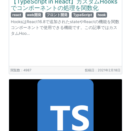
【TypeScript in React】カスタムHooks
でコンポーネントの処理を関数化
react
web開発
フロント開発
TypeScript
hook
HooksはReact16.8で追加されたstateやReactの機能を関数
コンポーネントで使用できる機能です。この記事ではカス
タムHoo…
閲覧数：4987
投稿日：2021年2月18日