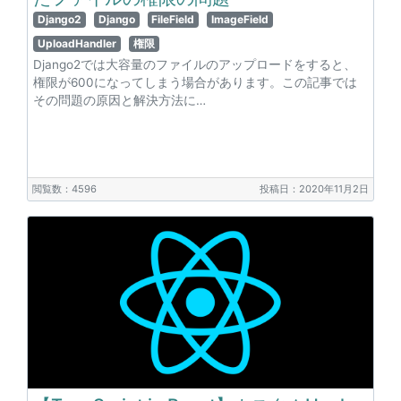
Django2
Django
FileField
ImageField
UploadHandler
権限
Django2では大容量のファイルのアップロードをすると、
権限が600になってしまう場合があります。この記事では
その問題の原因と解決方法に…
閲覧数：4596
投稿日：2020年11月2日