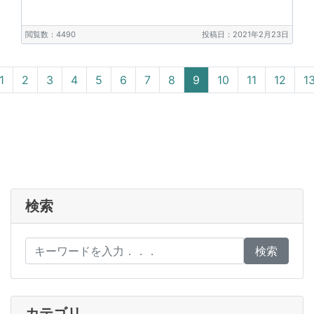
閲覧数：4490
投稿日：2021年2月23日
vious
1
2
3
4
5
6
7
8
9
10
11
12
1
検索
検索
カテゴリ