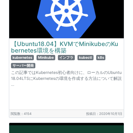
【Ubuntu18.04】KVMでMinikubeのKu
bernetes環境を構築
kubernetes
Minikube
インフラ
kubectl
k8s
サーバー開発
この記事ではKubernetes初心者向けに、ローカルのUbuntu
18.04LTSにKubernetesの環境を作成する方法について解説
…
閲覧数：4154
投稿日：2020年10月1日