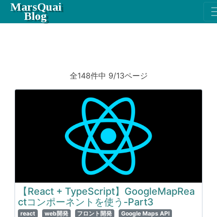
MarsQuai
Blog
全148件中 9/13ページ
【React + TypeScript】GoogleMapRea
ctコンポーネントを使う-Part3
react
web開発
フロント開発
Google Maps API