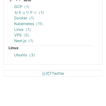
GCP（1）
セキュリティ（1）
Docker（1）
Kubernetes（11）
Linux（1）
VPS（0）
Nest.js（1）
Linux
Ubuntu（3）
公式TTwitter