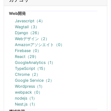
Web開発
Javascript（4）
Wagtail（3）
Django（26）
Webデザイン（2）
Amazonアソシエイト（0）
Firebase（0）
React（29）
GoogleAnalytics（1）
TypeScript（15）
Chrome（2）
Google Service（2）
Wordpress（1）
webpack（0）
nodejs（1）
Nest.js（1）